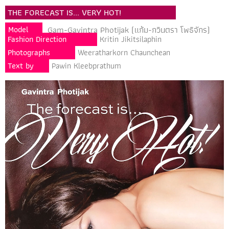
THE FORECAST IS... VERY HOT!
Gam-Gavintra Photijak (แก้ม-กวินตรา โพธิจักร)
Model
Fashion Direction
Kritin Jikitsilaphin
Photographs
Weeratharkorn Chaunchean
Text by
Pawin Kleebprathum