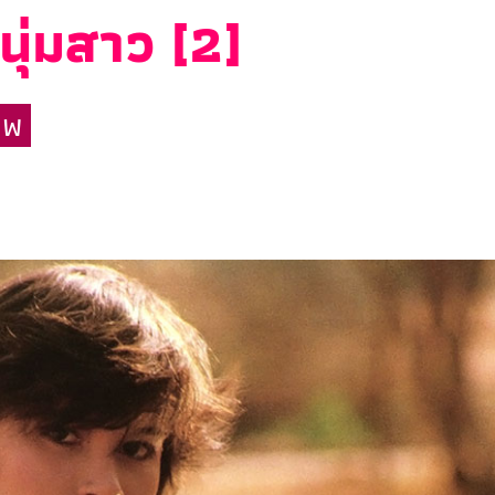
ุ่มสาว [2]
าพ