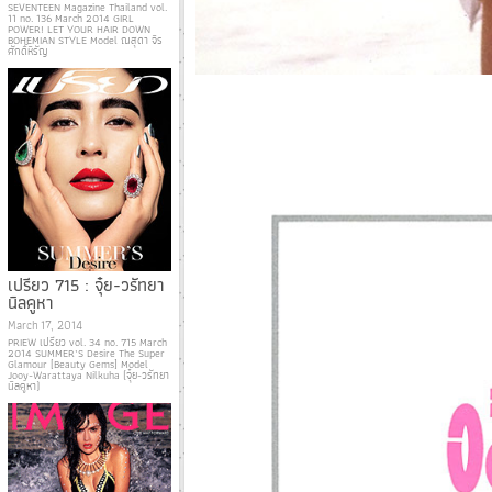
SEVENTEEN Magazine Thailand vol.
11 no. 136 March 2014 GIRL
POWER! LET YOUR HAIR DOWN
BOHEMIAN STYLE Model ณสุดา จิร
ศักดิ์หิรัญ
เปรียว 715 : จุ๋ย-วรัทยา
นิลคูหา
March 17, 2014
PRIEW เปรียว vol. 34 no. 715 March
2014 SUMMER’S Desire The Super
Glamour [Beauty Gems] Model
Jooy-Warattaya Nilkuha (จุ๋ย-วรัทยา
นิลคูหา)