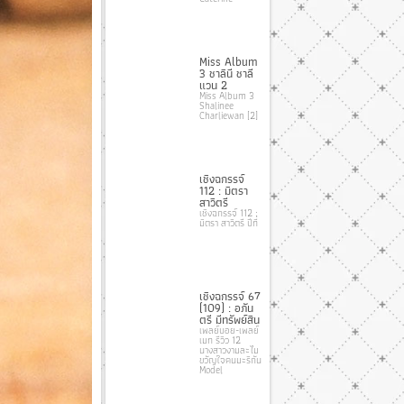
Miss Album
3 ชาลินี ชาลี
แวน 2
Miss Album 3
Shalinee
Charliewan [2]
เชิงฉกรรจ์
112 : มิตรา
สาวิตรี
เชิงฉกรรจ์ 112 :
มิตรา สาวิตรี ปีที่
เชิงฉกรรจ์ 67
(109) : อภัน
ตรี มีทรัพย์สิน
เพลย์บอย-เพลย์
เมท รีวิว 12
นางสาวงามละไม
ขวัญใจคนมะริกัน
Model