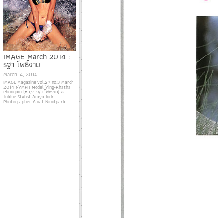
IMAGE March 2014 :
รฐา โพธิ์งาม
March 14, 2014
IMAGE Magazine vol.27 no.3 March
2014 NYMPH Model Ying-Rhatha
Phongam (หญิง-รฐา โพธิ์งาม) &
Jukkie Stylist Araya Indra
Photographer Amat Nimitpark