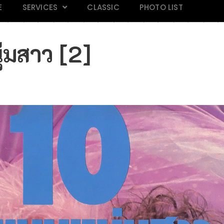
E
SERVICES
CLASSIC
PHOTO LIST
่มสาว [2]
AND 118
Mars Magazine 28
Praew 813
IN M
k
Click
Click