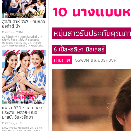
10 นางแบบหน
สุดสัปดาห์ 747 : คนหล่อ
ขอทำดี ปี7
หนุ่มสาวรับประกันคุณภ
March 28, 2014
สุดสัปดาห์ 747 : คนหล่อขอทำดี ปี 7
หล่อเงินล้าน สุดสัปดาห์ Sudsapda
Magazine vol. 32 no. 747 March
2014 คนหล่อขอทำดี ปี 7 หล่อเงินล้าน
6 เปิ้ล-อลิษา มิลเลอร์
ถ่ายภาพ
ธีรพงศ์ เหลียวรักวงศ์
แพรว 830 : แอน ทอง
ประสม, พลอย-เฌอ
มาลย์, จุ๋ย-วรัทยา
March 27, 2014
แพรว Praew Magazine vol. 35 no.
830 March 2014 จุ๋ย-แอน-พลอย