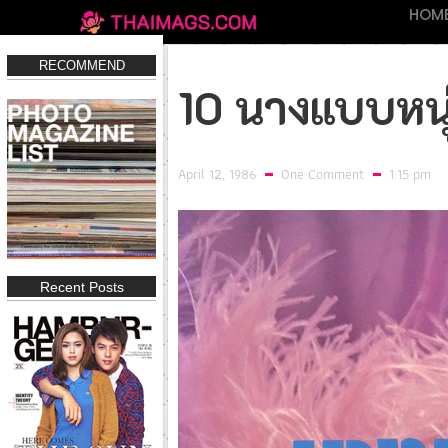
HOM
RECOMMEND
10 นางแบบหนุ
April 12, 1986
One Comment
1:15 pm
Recent Posts
IN Magazine 197
IN Magazine 194
FHM THAIL
Click
Click
Clic