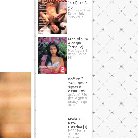
14 ปฏิมา ศรี
สกุล
Penthouse Thai
Edition July
1995 Vol.2
Miss Album
4 ดลฤทัย
ไอยรา [2]
Miss Album 4
ดลฤทัย ไอยรา
[4]
สุดสัปดาห์
746 : ฐิสา-ว
ริฏฐิสา ลิ้ม
ธรรมมหิศร
สุดสัปดาห์ 746 :
ฐิสา-วริฏฐิสา ลิ้ม
ธรรมมหิศร สุด
สัปดาห์
Mode 3 :
Kate
Caterine [1]
MODE Modern
3 : Kate
Caterine