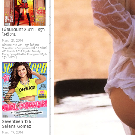
เพื่อนเดินทาง 411 : รฐา
โพธิ์งาม
March 21, 2014
เพื่อนเดินทาง 411 : รฐา โพธิ์งาม
Traveller’s Companion ปีที่ 35 ฉบับที่
411 March 2014 Mystic Beauty
Model Ying-Rhatha Phongam (หญิง-
รฐา โพธิ์งาม)
Seventeen 136 :
Selena Gomez
March 19, 2014