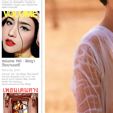
VISION OF FEMININITY VISION OF
FEMININITY Model แอน ทองประสม,
พลอย-เฌอมาลย์
Volume 190 : พีชญา
วัฒนามนตรี
March 24, 2014
Volume 190 : มิน-พีชญา วัฒนามนตรี
Volume Magazine vol. 9 no. 190
March 2014 SHARP เฉียบ SHARP
Model Min-Pechaya
Wattanamontree (มิน-พีชญา