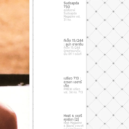
Sudsapda
730
สุดสัปดาห์
Sudsapda
Magazine vol.
31 no.
ทีเด็ด 15/244
: ลูน่า ซาลาซีน
ทีเด็ด 15/244
นิตยสารนางใน
ฝัน ปีที่ 1 ฉบับที่
เปรียว 713 :
อารยา เอฮาร์
เก็ต
PRIEW เปรียว
vol. 34 no. 713
Heat 6 เชอรี่
ศุภธิดา [2]
Heat Magazine
6 [Back] จากเวที
แห่งฟากฟ้าดารา