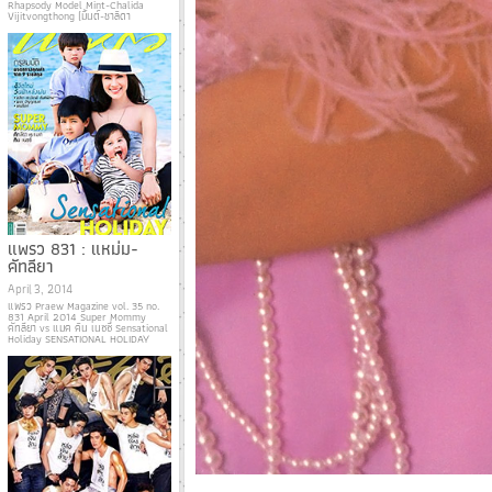
Rhapsody Model Mint-Chalida
Vijitvongthong (มิ้นต์-ชาลิดา
แพรว 831 : แหม่ม-
คัทลียา
April 3, 2014
แพรว Praew Magazine vol. 35 no.
831 April 2014 Super Mommy
คัทลียา vs แมค คิน เนซซี่ Sensational
Holiday SENSATIONAL HOLIDAY