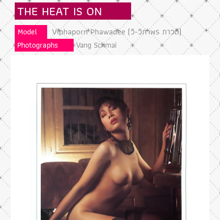
THE HEAT IS ON
Viphaporn Phawadee (วิ-วิภาพร ภาวดี)
Model
Photographs
Vang Schmai