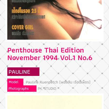
Penthouse Thai Edition
November 1994 Vol.1 No.6
PAULINE
Pauline Ruenpetch (พอลลีน เรือนเพ็ชร)
Model
Photographs
PK. STUDIO