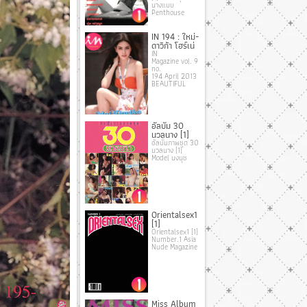
นางแบบ
Penthouse
IN 194 : ใหม่-
ดาวิก้า โฮร์เน่
IN
Magazine vol. 9
no.
194 April 2013
BEAUTIFUL
อัลบั้ม 30
นวลนาง [1]
อัลบั้มภาพชุด 30
นวลนาง [1]
Model นงนุช
Orientalsex1
[1]
Orientalsex1 [1]
Number.1 Asia
Nude Magazine
Miss Album