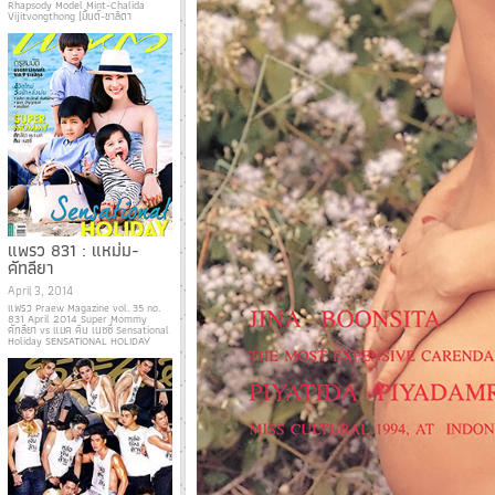
Rhapsody Model Mint-Chalida
Vijitvongthong (มิ้นต์-ชาลิดา
แพรว 831 : แหม่ม-
คัทลียา
April 3, 2014
แพรว Praew Magazine vol. 35 no.
831 April 2014 Super Mommy
คัทลียา vs แมค คิน เนซซี่ Sensational
Holiday SENSATIONAL HOLIDAY