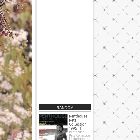
RANDOM
Penthouse
Pets
Collection
1995 [1]
Penthouse
Pets Collection
[1] สัมผัสสุดยอด