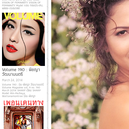
VISION OF FEMININITY VISION OF
FEMININITY Model แอน ทองประสม,
พลอย-เฌอมาลย์
Volume 190 : พีชญา
วัฒนามนตรี
March 24, 2014
Volume 190 : มิน-พีชญา วัฒนามนตรี
Volume Magazine vol. 9 no. 190
March 2014 SHARP เฉียบ SHARP
Model Min-Pechaya
Wattanamontree (มิน-พีชญา