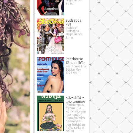
35 no.
Sudsapda
731
สุดสัปดาห์
Sudsapda
Magazine vol.
31 no.
Penthouse
12 จอย ติตัส
Penthouse Thai
Edition May
1995 Vol.1
หนังหน้าไฟ –
แก้ว แกมทอง
เด็กบ้านสวนบาง
ลําเจียก หนัง
หน้าไฟ แก้ว แกม
ทอง ก่อนอื่นก็
เห็นจะต้องกล่าว
ถึงเรื่องไฟเสีย
ก่อน ไฟที่ผู้เขียน
กําลังจะสาธยาย
ต่อไปนี้