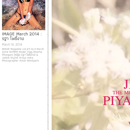
IMAGE March 2014 :
รฐา โพธิ์งาม
March 14, 2014
IMAGE Magazine vol.27 no.3 March
2014 NYMPH Model Ying-Rhatha
Phongam (หญิง-รฐา โพธิ์งาม) &
Jukkie Stylist Araya Indra
Photographer Amat Nimitpark