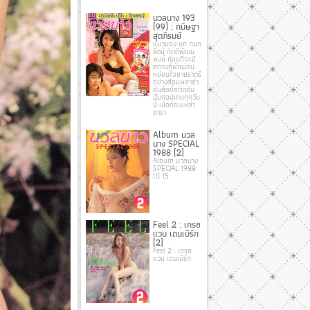
นวลนาง 193
(99) : กนิษฐา
สุดภิรมย์
แมวมอง นก กนก
รัตน์ กิตติพัฒน
พงษ์ ก่อนที่จะมี
สถานที่พักผ่อน
หย่อนใจยามราตรี
อย่างสีลมพลาซ่า
อันลือชื่อติดอัน
ดับทอปเทนทุกวัน
นี้ เมื่อก่อนเหล่า
ดารา
Album นวล
นาง SPECIAL
1988 [2]
Album นวลนาง
SPECIAL 1988
[1] 15
Feel 2 : เกรซ
แวน เดนเบิร์ก
[2]
Feel 2 : เกรซ
แวน เดนเบิร์ก