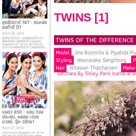
TWINS [1]
สุดสัปดาห์ 747 : คนหล่อ
ขอทำดี ปี7
March 28, 2014
TWINS OF THE DIFFERENCE
สุดสัปดาห์ 747 : คนหล่อขอทำดี ปี 7
หล่อเงินล้าน สุดสัปดาห์ Sudsapda
Magazine vol. 32 no. 747 March
2014 คนหล่อขอทำดี ปี 7 หล่อเงินล้าน
Model
Jina Boonsita & Piyatida P
Styling
Weerasake Sangthong
P
Hair
Wilawan Thipcharoen
Make
Vatchara By Sisley Paris Isama-al B
แพรว 830 : แอน ทอง
ประสม, พลอย-เฌอ
มาลย์, จุ๋ย-วรัทยา
March 27, 2014
แพรว Praew Magazine vol. 35 no.
830 March 2014 จุ๋ย-แอน-พลอย