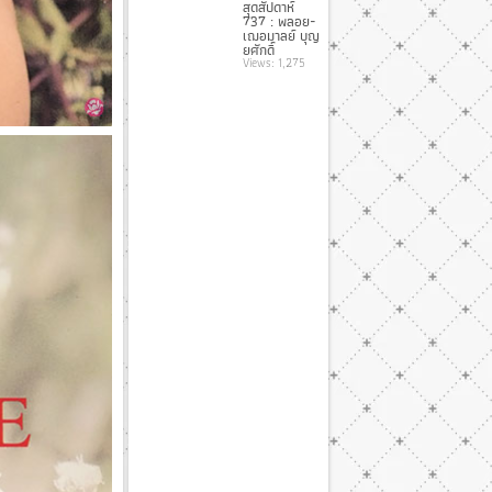
สุดสัปดาห์
737 : พลอย-
เฌอมาลย์ บุญ
ยศักดิ์
Views: 1,275