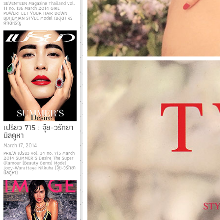
SEVENTEEN Magazine Thailand vol.
11 no. 136 March 2014 GIRL
POWER! LET YOUR HAIR DOWN
BOHEMIAN STYLE Model ณสุดา จิร
ศักดิ์หิรัญ
เปรียว 715 : จุ๋ย-วรัทยา
นิลคูหา
March 17, 2014
PRIEW เปรียว vol. 34 no. 715 March
2014 SUMMER’S Desire The Super
Glamour [Beauty Gems] Model
Jooy-Warattaya Nilkuha (จุ๋ย-วรัทยา
นิลคูหา)