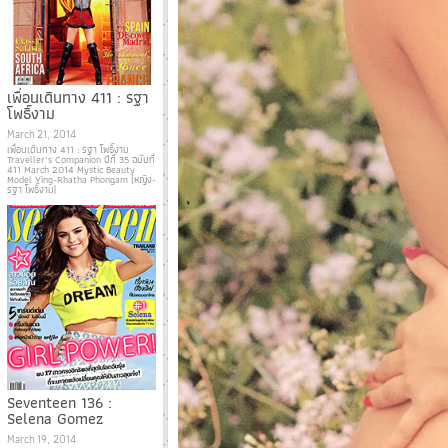
เพื่อนเดินทาง 411 : รฐา
โพธิ์งาม
March 21, 2014
เพื่อนเดินทาง 411 : รฐา โพธิ์งาม
Traveller’s Companion ปีที่ 35 ฉบับที่
411 March 2014 Mystic Beauty
Model Ying-Rhatha Phongam (หญิง-
รฐา โพธิ์งาม)
Seventeen 136 :
Selena Gomez
March 19, 2014