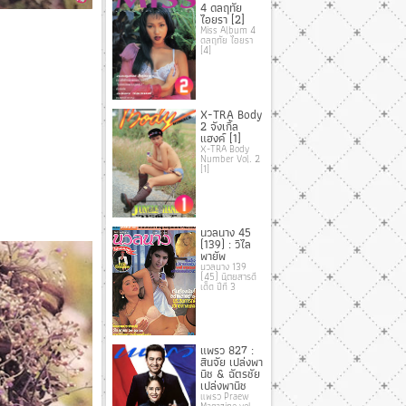
4 ดลฤทัย
ไอยรา [2]
Miss Album 4
ดลฤทัย ไอยรา
[4]
X-TRA Body
2 จังเกิ้ล
แฮงค์ [1]
X-TRA Body
Number Vol. 2
[1]
นวลนาง 45
(139) : วิไล
พายัพ
นวลนาง 139
(45) นิตยสารดี
เด็ด ปีที่ 3
แพรว 827 :
สินจัย เปล่งพา
นิช & ฉัตรชัย
เปล่งพานิช
แพรว Praew
Magazine vol.