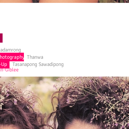
iyadamrong
hotography
Thanwa
-Up
Tasanapong Sawadipong
in-Giblee