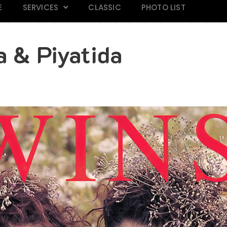
E
SERVICES
CLASSIC
PHOTO LIST
a & Piyatida
AND 118
Mars Magazine 28
Praew 813
IN M
k
Click
Click