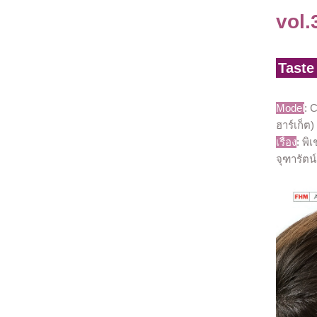
vol.
Taste
Model
: 
ฮาร์เก็ต)
เรื่อง
: พิ
จุฑารัตน์