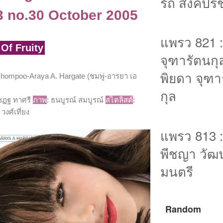
รัถ สังคปรี
3 no.30 October 2005
แพรว 821 
 Of Fruity
จุฑารัตนกุ
พิยดา จุฑา
Chompoo-Araya A. Hargate (ชมพู่-อารยา เอ
กุล
เชฏฐ ทาศรี
ภาพ
: ธนบูรณ์ สมบูรณ์
สไตลิสต์
:
 วงศ์เที่ยง
แพรว 813 :
พีชญา วัฒ
มนตรี
Random