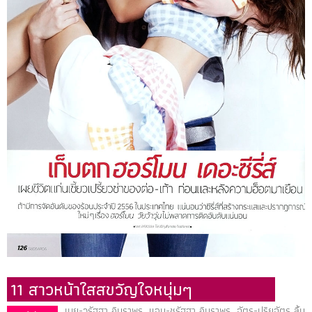
11 สาวหน้าใสสขวัญใจหนุ่มๆ
เนย-วรัฐฐา อิมราพร, แจม-ชรัฐฐา อิมราพร, ฉัตร-ปริยฉัตร ลิ้ม