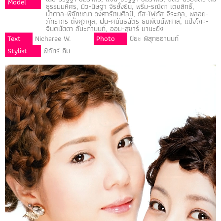
Model
ธรรมมหิศร, มิว-นิษฐา จิรยั่งยืน, พรีม-รณิดา เตชสิทธิ์,
น้ำตาล-พิจักขณา วงศารัตนศิลป์, กัส-โฟกัส จีระกุล, พลอย-
ภัทรากร ตั้งศุภกุล, ฝน-ศนันธฉัตร ธนพัฒน์พิศาล, แป้งโกะ-
จินตนัดดา ลัมะกานนท์, ออม-สุชาร์ มานะยิ่ง
Text
Nicharee W.
Photo
ปิยะ พิสุทธอานนท์
Stylist
พิภัทร์ กิม