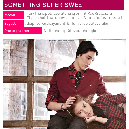
SOMETHING SUPER SWEET
Tor-Thanapob Leeratanakajorn & Kao-Supassra
Model
Thanachat (ต่อ-ธนภพ ลีรัตนขจร & เก้า-สุภัสสรา ธนชาต)
Stylist
Akaphol Ruthaiyanont & Tunvarde Jutavarakul
Photographer
Nuttaphong Kittivoraphongkij