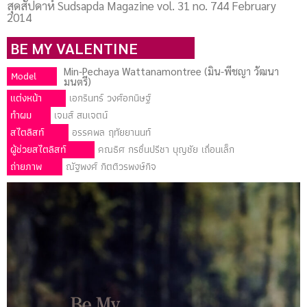
สุดสัปดาห์ Sudsapda Magazine vol. 31 no. 744 February
2014
BE MY VALENTINE
Min-Pechaya Wattanamontree (มิน-พีชญา วัฒนา
Model
มนตรี)
แต่งหน้า
เอกรินทร์ วงศ์อกนิษฐ์
ทําผม
เจมส์ สมเจตน์
สไตลิสท์
อรรคพล ฤทัยยานนท์
ผู้ช่วยสไตลิสท์
คณธิศ กรชื่นปรีชา บุญชัย เถื่อนเล็ก
ถ่ายภาพ
ณัฐพงศ์ กิตติวรพงษ์กิจ