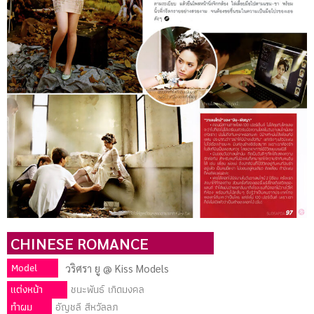
CHINESE ROMANCE
Model
วริศรา ยู @ Kiss Models
แต่งหน้า
ชนะพันธ์ เกิดมงคล
ทําผม
อัญชลี สีหวัลลภ