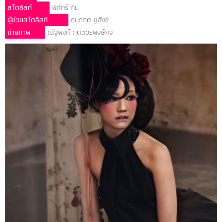
สไตลิสท์
พิภัทร์ กิม
ผู้ช่วยสไตลิสท์
ธนกฤต ชูสังข์
ถ่ายภาพ
ณัฐพงศ์ กิตติวรพงษ์กิจ