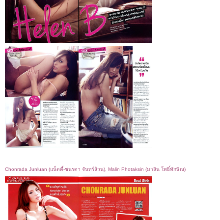
Chonrada Junluan (แน็ตตี้-ชนรดา จันทร์ล้วน), Malin Photaksin (มาลิน โพธิ์ทักษิณ)