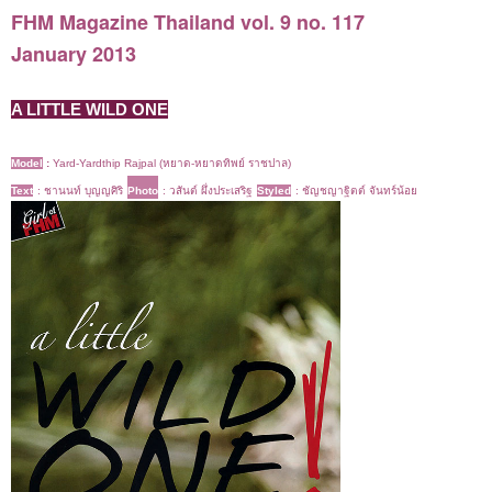
FHM Magazine Thailand vol. 9 no. 117
January 2013
A LITTLE WILD ONE
Model
:
Yard-Yardthip Rajpal (หยาด-หยาดทิพย์ ราชปาล)
Text
: ชานนท์ บุญญศิริ
Photo
: วสันต์ ผึ่งประเสริฐ
Styled
: ชัญชญาฐิตต์ จันทร์น้อย