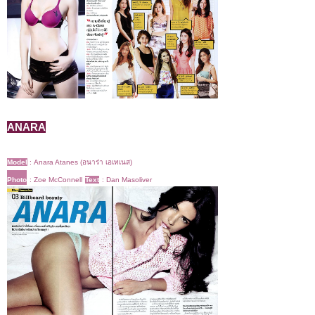
ANARA
Model
:
Anara Atanes (อนาร่า เอเทเนส)
Photo
: Zoe McConnell
Text
: Dan Masoliver