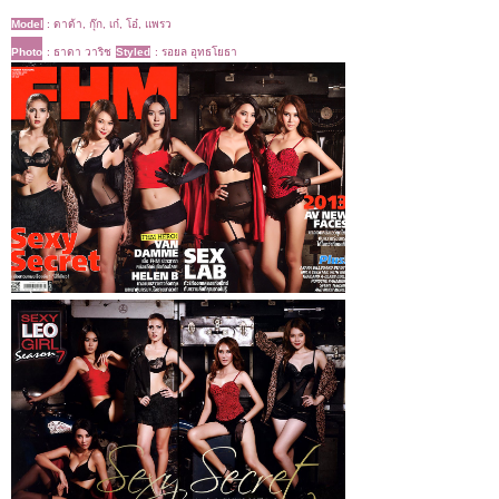
Model
:
ดาด้า, กุ๊ก, เก๋, โอ๋, แพรว
Photo
: ธาดา วาริช
Styled
: รอยล อุทธโยธา