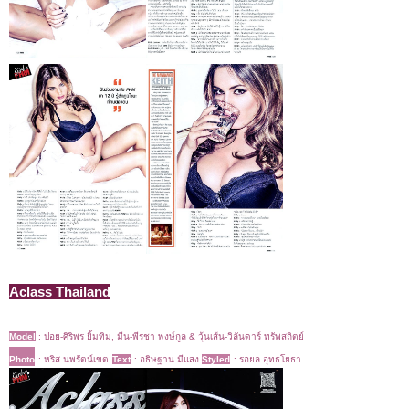
Aclass Thailand
Model
:
ปอย-ศิริพร ยิ้มทิม, มีน-พีรชา พงษ์กูล & วุ้นเส้น-วิลันดาร์ ทรัพสถิตย์
Photo
: หริส นพรัตน์เขต
Text
: อธิษฐาน มีแสง
Styled
: รอยล อุทธโยธา