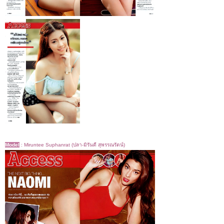
Model
:
Miruntee Suphanrat (ปลา-มิรันตี สุพรรณรัตน์)