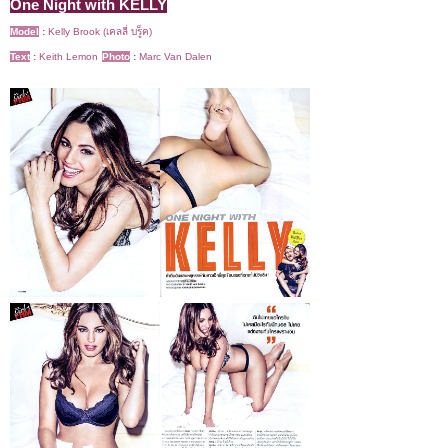
One Night with KELLY
Model
:
Kelly Brook (เคลลี่ บรู็ค)
Text
:
Keith Lemon
Photo
:
Marc Van Dalen