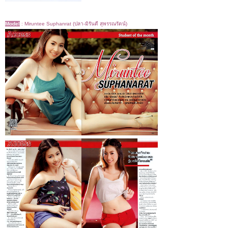
Model
:
Miruntee Suphanrat (ปลา-มิรันตี สุพรรณรัตน์)