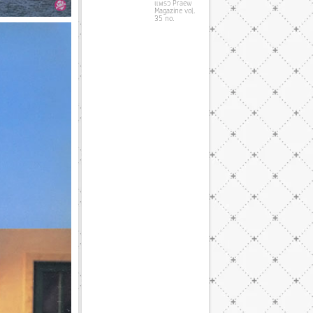
แพรว Praew
Magazine vol.
35 no.