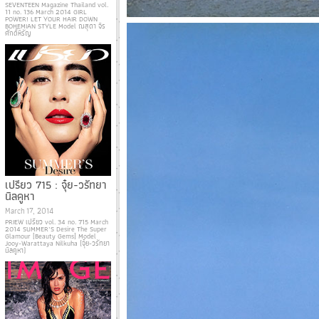
SEVENTEEN Magazine Thailand vol.
11 no. 136 March 2014 GIRL
POWER! LET YOUR HAIR DOWN
BOHEMIAN STYLE Model ณสุดา จิร
ศักดิ์หิรัญ
เปรียว 715 : จุ๋ย-วรัทยา
นิลคูหา
March 17, 2014
PRIEW เปรียว vol. 34 no. 715 March
2014 SUMMER’S Desire The Super
Glamour [Beauty Gems] Model
Jooy-Warattaya Nilkuha (จุ๋ย-วรัทยา
นิลคูหา)