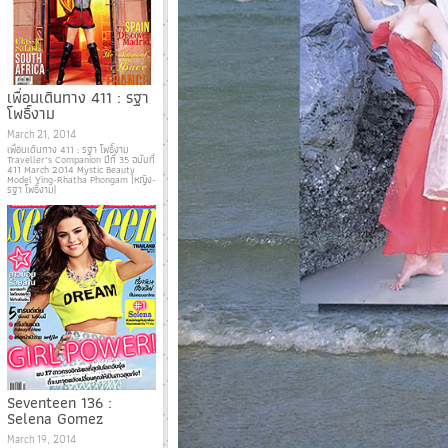
เพื่อนเดินทาง 411 : รฐา
โพธิ์งาม
March 21, 2014
เพื่อนเดินทาง 411 : รฐา โพธิ์งาม
Traveller’s Companion ปีที่ 35 ฉบับที่
411 March 2014 Mystic Beauty
Model Ying-Rhatha Phongam (หญิง-
รฐา โพธิ์งาม)
Seventeen 136 :
Selena Gomez
March 19, 2014