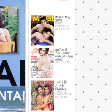
IMAGE May
2013
IMAGE
Magazine vol.
26 no. 5 May
สุดสัปดาห์
737 : พลอย-
เฌอมาลย์ บุญ
ยศักดิ์
Views: 1,277
Twins [1]
Jina &
Piyatida
TWINS [1]
TWINS OF THE
DIFFERENCE