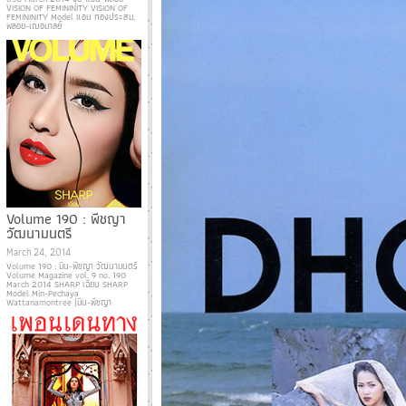
VISION OF FEMININITY VISION OF
FEMININITY Model แอน ทองประสม,
พลอย-เฌอมาลย์
Volume 190 : พีชญา
วัฒนามนตรี
March 24, 2014
Volume 190 : มิน-พีชญา วัฒนามนตรี
Volume Magazine vol. 9 no. 190
March 2014 SHARP เฉียบ SHARP
Model Min-Pechaya
Wattanamontree (มิน-พีชญา