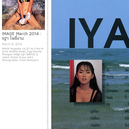
IMAGE March 2014 :
รฐา โพธิ์งาม
March 14, 2014
IMAGE Magazine vol.27 no.3 March
2014 NYMPH Model Ying-Rhatha
Phongam (หญิง-รฐา โพธิ์งาม) &
Jukkie Stylist Araya Indra
Photographer Amat Nimitpark