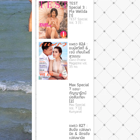
TEST
Special 3 :
Ple Wellda
[1]
TEST Special
Vol. 3 [1] :
แพรว 824 :
ชนม์สวัสดิ์ &
เจนี่ เทียนโพธิ์
สุวรรณ
แพรว Praew
Magazine vol.
35 no.
Max Special
7 แอน-
กัญญารัตน์
บ่อสันเที๊ยะ
[2]
Max Special
Vol. 7 [2]
Kunyarat
แพรว 827 :
สินจัย เปล่งพา
นิช & ฉัตรชัย
เปล่งพานิช