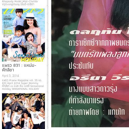
Rhapsody Model Mint-Chalida
Vijitvongthong (มิ้นต์-ชาลิดา
แพรว 831 : แหม่ม-
คัทลียา
April 3, 2014
แพรว Praew Magazine vol. 35 no.
831 April 2014 Super Mommy
คัทลียา vs แมค คิน เนซซี่ Sensational
Holiday SENSATIONAL HOLIDAY