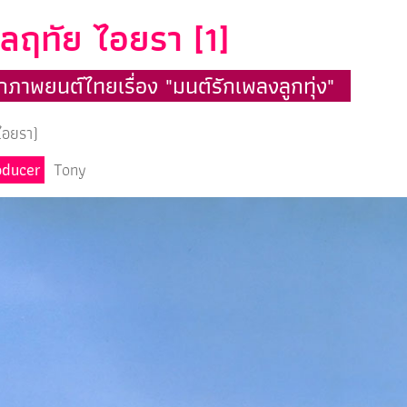
ฤทัย ไอยรา [1]
กภาพยนต์ไทยเรื่อง "มนต์รักเพลงลูกทุ่ง"
ไอยรา)
oducer
Tony