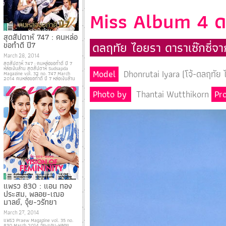
Miss Album 4 ดล
สุดสัปดาห์ 747 : คนหล่อ
ดลฤทัย ไอยรา ดาราเซ๊กซี่จา
ขอทำดี ปี7
March 28, 2014
สุดสัปดาห์ 747 : คนหล่อขอทำดี ปี 7
หล่อเงินล้าน สุดสัปดาห์ Sudsapda
Model
Dhonrutai Iyara (โจ้-ดลฤทัย 
Magazine vol. 32 no. 747 March
2014 คนหล่อขอทำดี ปี 7 หล่อเงินล้าน
Photo by
Thantai Wutthikorn
Pr
แพรว 830 : แอน ทอง
ประสม, พลอย-เฌอ
มาลย์, จุ๋ย-วรัทยา
March 27, 2014
แพรว Praew Magazine vol. 35 no.
830 March 2014 จุ๋ย-แอน-พลอย