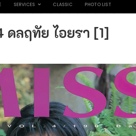
E
SERVICES
CLASSIC
PHOTO LIST
 ดลฤทัย ไอยรา [1]
AND 118
Mars Magazine 28
Praew 813
IN M
k
Click
Click