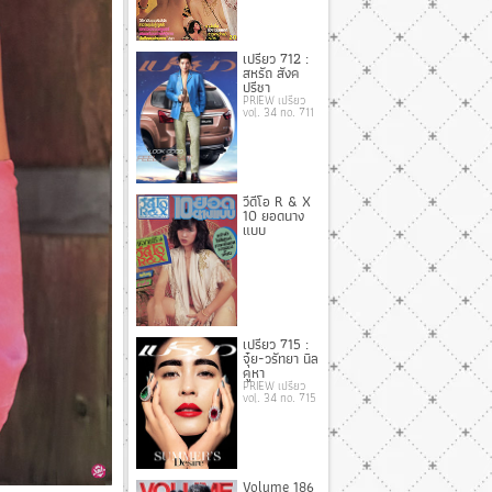
เปรียว 712 :
สหรัถ สังค
ปรีชา
PRIEW เปรียว
vol. 34 no. 711
วีดีโอ R & X
10 ยอดนาง
แบบ
เปรียว 715 :
จุ๋ย-วรัทยา นิล
คูหา
PRIEW เปรียว
vol. 34 no. 715
Volume 186