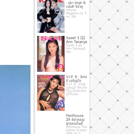
: นุ่น-วรนุช &
เจมส์-จิรายุ
Volume
Magazine vol. 9
no. 186
Sweet 3 [2]
Ann Tananya
Sweet 3 [2]
Ann Tananya2
Max
V.I.P. 8 : จิตต
รี เจริญใจ
V.I.P. 8 : จิตตรี
เจริญใจ ตุ๊กตาดิ้น
ได้จะเป็นของใคร
ดูได้ในเล่ม
Penthouse
29 ธิศวรรณ
สุวรรณโพธิ์
Penthouse Thai
Edition October
1996 Vol.3