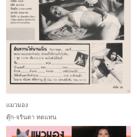
แมวมอง
ตุ๊ก-จรินดา ทดแทน