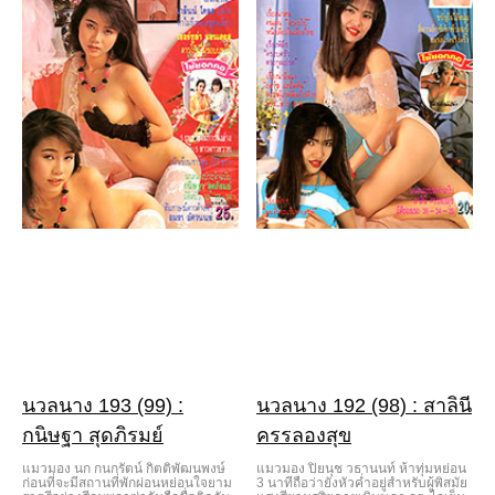
นวลนาง 193 (99) :
นวลนาง 192 (98) : สาลินี
กนิษฐา สุดภิรมย์
ครรลองสุข
แมวมอง นก กนกรัตน์ กิตติพัฒนพงษ์
แมวมอง ปิยนุช วธานนท์ ห้าทุ่มหย่อน
ก่อนที่จะมีสถานที่พักผ่อนหย่อนใจยาม
3 นาทีถือว่ายังหัวค่ำอยู่สำหรับผู้พิสมัย