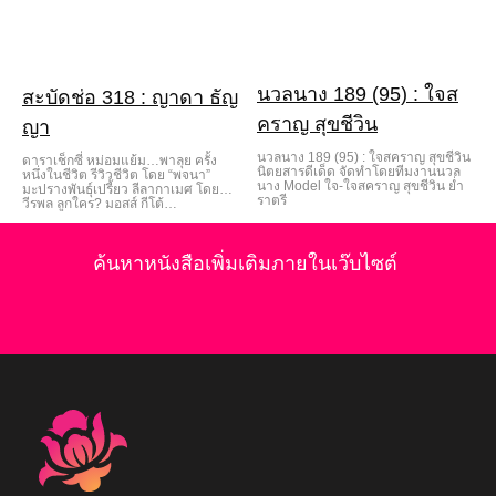
นวลนาง 189 (95) : ใจส
สะบัดช่อ 318 : ญาดา ธัญ
คราญ สุขชีวิน
ญา
นวลนาง 189 (95) : ใจสคราญ สุขชีวิน
ดาราเช็กซี่ หม่อมแย้ม…พาลุย ครั้ง
นิตยสารดีเด็ด จัดทําโดยทีมงานนวล
หนึ่งในชีวิต รีวิวชีวิต โดย “พจนา”
นาง Model ใจ-ใจสคราญ สุขชีวิน ย่ำ
มะปรางพันธุ์เปรี้ยว ลีลากาเมศ โดย…
ราตรี
วีรพล ลูกใคร? มอสส์ กีโต้…
ค้นหาหนังสือเพิ่มเติมภายในเว๊บไซต์