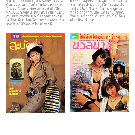
ราตรีอย่างสีลมพลาซ่าอันลือชื่อติดอัน
แสงสียามสุริยฉายเมินนภา กระไอเย็น
ดับทอปเทนทุกวันนี้ เมื่อก่อนเหล่าดารา
จากเครื่องปรับอากาศในห้องต้อนรับ
นักร้อง นักแต่งเพลง และเหล่าศิลปิน
ระดับ วีไอพี มิได้ทำให้ร่างกายและ
ทุกแขนงต่างเดินไหล่แทบจะชนกันบน
หัวใจเรารู้สึกสงบลง แต่อย่างใดกลับ
ถนนย่านสารสิน แต่เมื่อกาลเวลาผ่าน
ร้อนลุ่มมากกว่าเดิมด้วยซ้ำเมื่อได้นั่ง
ไปใจคนก็ เปลี่ยนโดยเฉพาะนักล่ายาม
เคียงข้าง “ปิยนุช
ราตรีขอให้รู้เถอะที่ไหนมีสุราดี