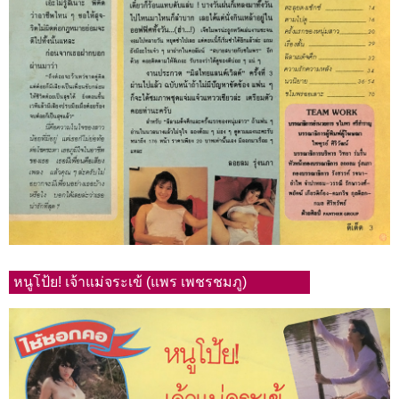
หนูโป้ย! เจ้าแม่จระเข้ (แพร เพชรชมภู)