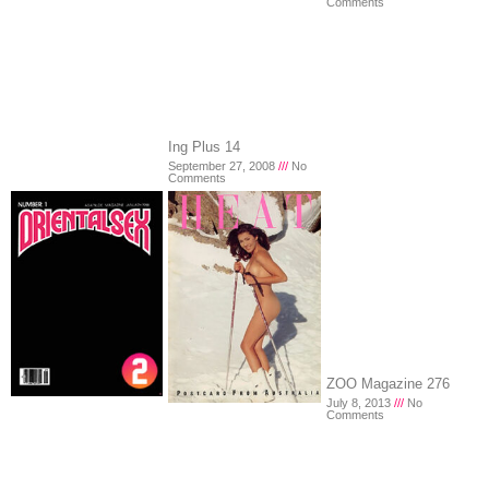
Comments
Ing Plus 14
September 27, 2008
No
Comments
ZOO Magazine 276
July 8, 2013
No
Comments