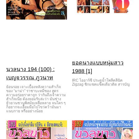
ยอดนางแบบหนุ่มสาว
นวลนาง 194 (100) :
1988 [1]
เบญจวรรณ ภูวนาท
IRC ไออาร์ซี ประตูน้ำโพลีคลีนิค
Zigzag ชิกแซคแช็คเดียวติด สารบัญ
ย้อนรอย เจาะเบื้องหลังความสำเร็จ
ของ “มาม่า” ราชาบะหมี่ซอง สูตร
ความอร่อยราคาถูก ว่ากันถึงเจ้าความ
สำเร็จเนี่ย ต้องยอมรับล่ะว่า มันช่าง
ยั่วยวนชวนพิสมัยเหลือหลาย จนใคร ๆ
ก็อยากจะเอื้อมมือไปไขว่คว้ามันมา
แนบกาย หรืออย่างน้อย