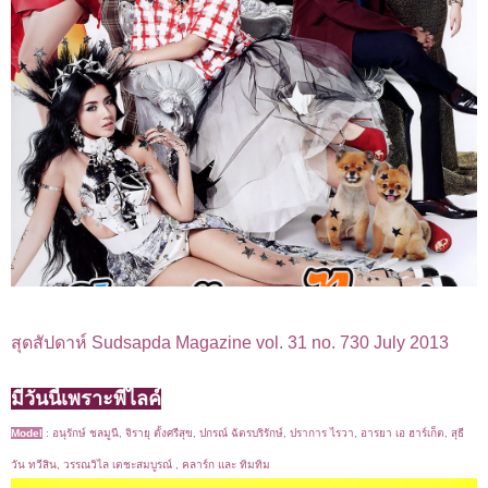
สุดสัปดาห์ Sudsapda Magazine vol. 31 no. 730 July 2013
มีวันนี้เพราะพี่ไลค์
Model
:
อนุรักษ์ ชลมูนี, จิรายุ ตั้งศรีสุข, ปกรณ์ ฉัตรบริรักษ์, ปราการ ไรวา, อารยา เอ ฮาร์เก็ต, สุธี
วัน ทวีสิน, วรรณวิไล เตชะสมบูรณ์ , คลาร์ก และ ทิมทิม