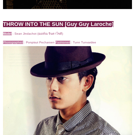
THROW INTO THE SUN [Guy Guy Laroche]
Model
:
Sean Jindachot (ฌอห์ณ จินดาโชติ)
Photographed
:
Ponpisut Pecharoen
Fashioned
:
Tunn Tunvardee