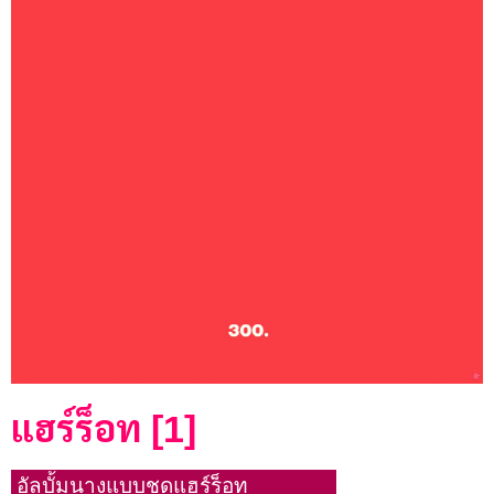
แฮร์ร็อท [1]
อัลบั้มนางแบบชุดแฮร์ร็อท