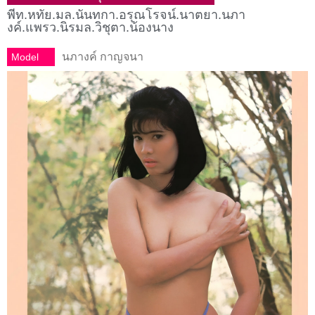
พีท.หทัย.มล.นันทกา.อรุณโรจน์.นาตยา.นภา
งค์.แพรว.นิรมล.วิชุตา.น้องนาง
นภางค์ กาญจนา
Model