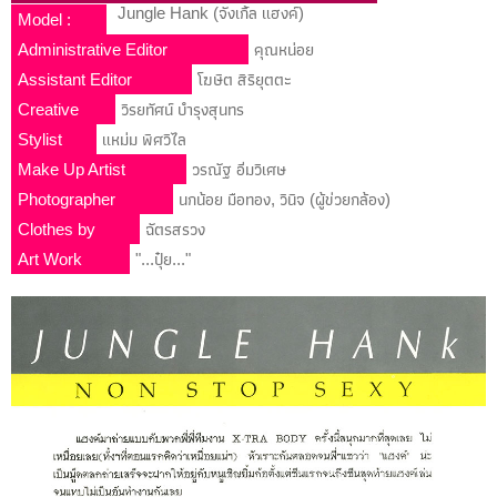
Jungle Hank (จังเกิ้ล แฮงค์)
Model :
Administrative Editor
คุณหน่อย
Assistant Editor
โฆษิต สิริยุตตะ
Creative
วิรยทัศน์ บำรุงสุนทร
Stylist
แหม่ม พิศวิไล
Make Up Artist
วรณัฐ อิ่มวิเศษ
Photographer
นกน้อย มือทอง, วินิจ (ผู้ข่วยกล้อง)
Clothes by
ฉัตรสรวง
Art Work
"...ปุ๋ย..."