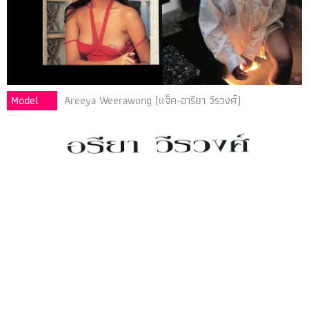
Model
Areeya Weerawong (แจ็ค-อารียา วีรวงศ์)