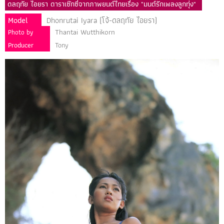
ดลฤทัย ไอยรา ดาราเซ๊กซี่จากภาพยนต์ไทยเรื่อง "มนต์รักเพลงลูกทุ่ง"
Model
Dhonrutai Iyara (โจ้-ดลฤทัย ไอยรา)
Thantai Wutthikorn
Photo by
Producer
Tony