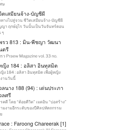
เศษ
วิตเสมียนจ้าง-บัญชีผี
ดทางไปสู่จวน ชีวิตเสมียนจ้าง-บัญชีผี
ญญา ฤกษ์อุไร วันนั้นเป็นวันจันทร์ตอน
น ๆ
พรว 813 : มิน-พีชญา วัฒนา
นตรี
รว Praew Magazine vol. 33 no.
้หญิง 184 : อลิสา อินทุสมิต
้หญิง 184 : อลิสา อินทุสมิต เพื่อผู้หญิง
งานวันนี้
วลนาง 188 (94) : เด่นประภา
วลศรี
รคดี โดย “ต้อยตีวิด” เมดอิน “บ่อสร้าง”
ามงามอีกระดับของปีศิลปหัตถกรรม
ย
race : Faroong Chareerak [1]