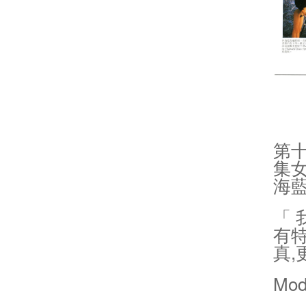
第
集女
海
「 
有
真,
Mod