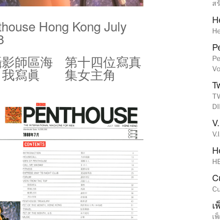
สร
H
thouse Hong Kong July
He
8
Pe
攝影師區海
第十四位寫真
Pe
Vo
自我寫眞
集女主角
Tw
TW
D
V.
V.
He
HE
C
Cu
เพ
เพ