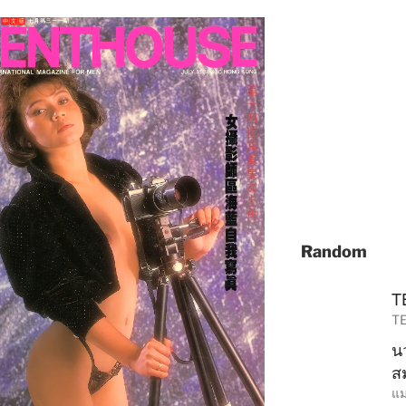
197
Click
Random
T
TE
น
ส
แม