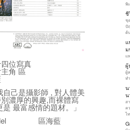
พิ
ชี
ชุ
ปั
ต้
แ
ม
แพ
十四位寫真
ผู
主角 區
ผู
藍
ทำ
น
我自己是攝影師 , 對人體美
น
特別濃厚的興趣,而裸體寫
สา
更是 最富感情的題材。」
คว
ไท
el
區海藍
G