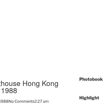
Photobook
thouse Hong Kong
 1988
Highlight
 1988
No Comments
2:27 am
IN 