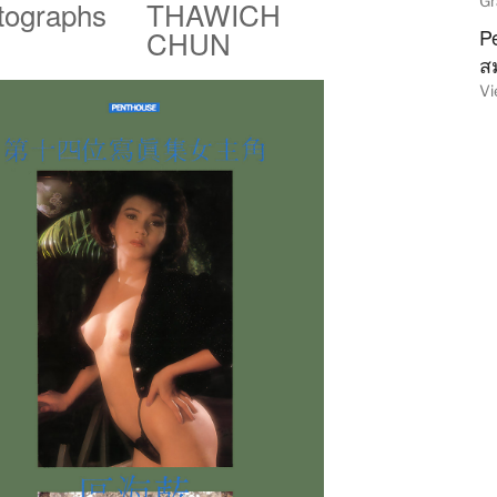
Gr
tographs
THAWICH
CHUN
P
ส
Vi