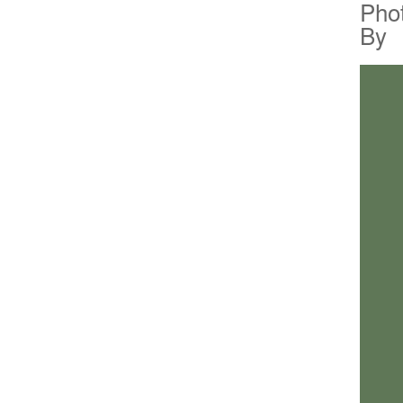
Pho
By