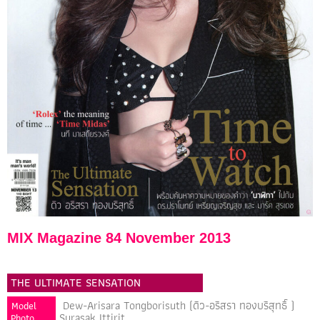
MIX Magazine 84 November 2013
THE ULTIMATE SENSATION
Dew-Arisara Tongborisuth (ดิว-อริสรา ทองบริสุทธิ์ )
Model
Surasak Ittirit
Photo