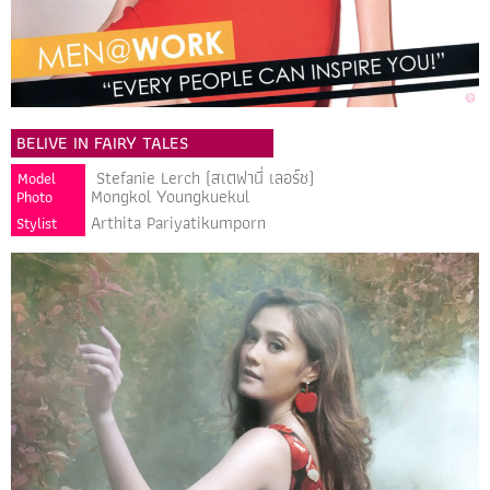
BELIVE IN FAIRY TALES
Stefanie Lerch (สเตฟานี่ เลอร์ช)
Model
Mongkol Youngkuekul
Photo
Arthita Pariyatikumporn
Stylist