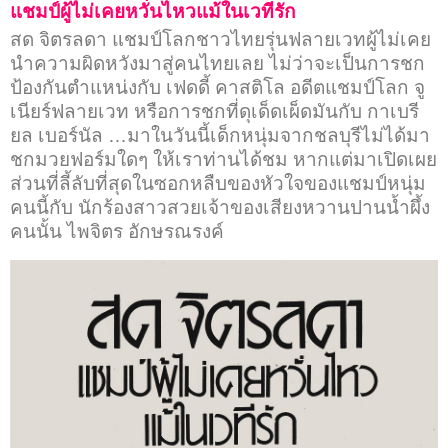
แชมป์ผู้ไม่เคยหวั่นไหวแม้ในเวทีรัก
สด จิตรลดา แชมป์โลกชาวไทยรุ่นฟลายเวทผู้ไม่เคย
นำความผิดหวังมาสู่คนไทยเลย ไม่ว่าจะเป็นการชก
ป้องกันตำแหน่งกับ เฟดดี้ คาสติโล อดีตแชมป์โลก จู
เนียร์ฟลายเวท หรือการชกที่ดุเด็ดเผ็ดมันกับ กาเบรี
ยล เบอร์นัล …มาในวันนี้เด็กหนุ่มจากชลบุรีไม่ได้มา
ชกมวยฟอร์มใดๆ ให้เราท่านได้ชม หากแต่มาเปิดเผย
ส่วนที่ลี้ลับที่สุดในซอกหลืบของหัวใจของแชมป์หนุ่ม
คนนี้กับ นักร้องสาวสวยเจ้าของเสียงหวานปานน้ำผึ้ง
คนนั้น ไพจิตร อักษรณรงค์