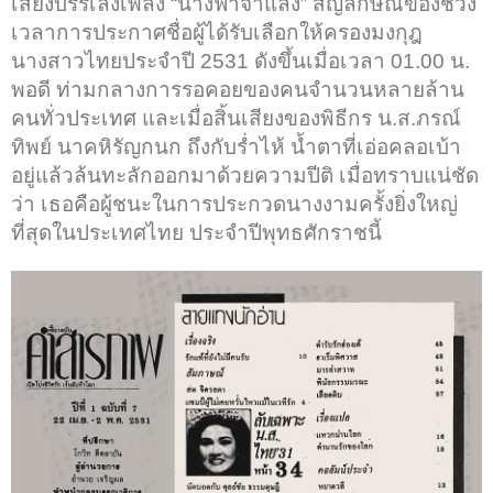
เสียงบรรเลงเพลง “นางฟ้าจำแลง” สัญลักษณ์ของช่วง
เวลาการประกาศชื่อผู้ได้รับเลือกให้ครองมงกุฎ
นางสาวไทยประจำปี 2531 ดังขึ้นเมื่อเวลา 01.00 น.
พอดี ท่ามกลางการรอคอยของคนจำนวนหลายล้าน
คนทั่วประเทศ และเมื่อสิ้นเสียงของพิธีกร น.ส.ภรณ์
ทิพย์ นาคหิรัญกนก ถึงกับร่ำไห้ น้ำตาที่เอ่อคลอเบ้า
อยู่แล้วล้นทะลักออกมาด้วยความปีติ เมื่อทราบแน่ชัด
ว่า เธอคือผู้ชนะในการประกวดนางงามครั้งยิ่งใหญ่
ที่สุดในประเทศไทย ประจำปีพุทธศักราชนี้