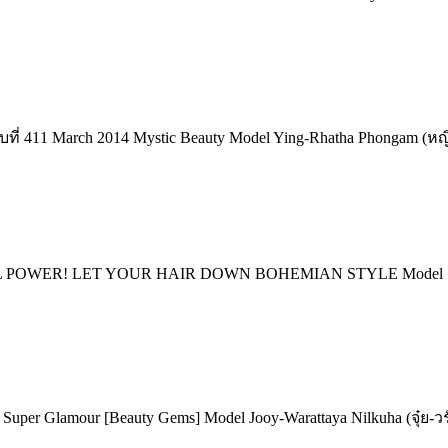
ฉบับที่ 411 March 2014 Mystic Beauty Model Ying-Rhatha Phongam (ห
 GIRL POWER! LET YOUR HAIR DOWN BOHEMIAN STYLE Model ณสุ
uper Glamour [Beauty Gems] Model Jooy-Warattaya Nilkuha (จุ๋ย-ว