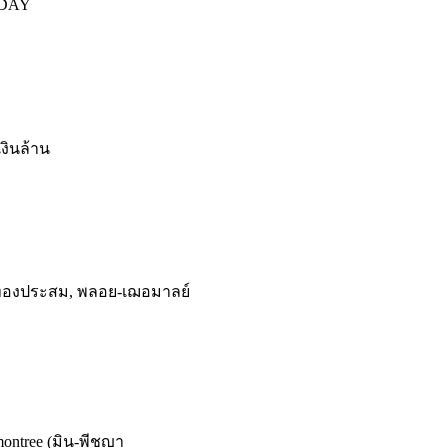
LIDAY
เงินล้าน
 ทองประสม, พลอย-เฌอมาลย์
ontree (มิน-พีชญา