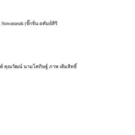
wanasuk (จั๊กจั่น-อคัมย์สิริ
 คุณวัฒน์ นามโศภิษฐ์ ภาพ เติมสิทธิ์