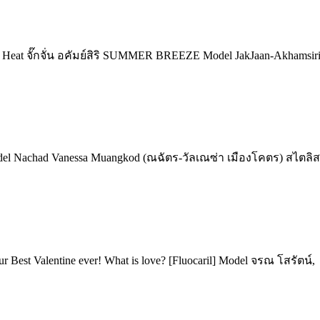
eat จั๊กจั่น อคัมย์สิริ SUMMER BREEZE Model JakJaan-Akhamsiri Su
l Nachad Vanessa Muangkod (ณฉัตร-วัลเณซ่า เมืองโคตร) สไตลิสต์
Best Valentine ever! What is love? [Fluocaril] Model จรณ โสรัตน์,