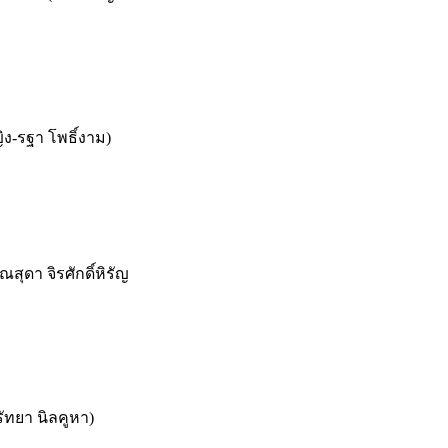
ญิง-รฐา โพธิ์งาม)
ดา จิรศักดิ์หิรัญ
รัทยา นิลคูหา)