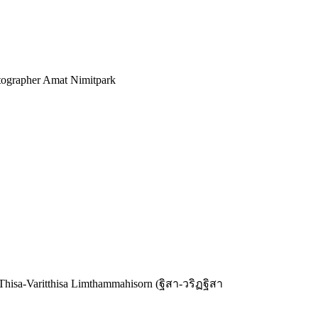
ographer Amat Nimitpark
isa-Varitthisa Limthammahisorn (ฐิสา-วริฏฐิสา