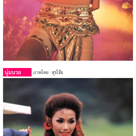
นุ่มนวล
ภาพโดย : สุรโอ๊ะ