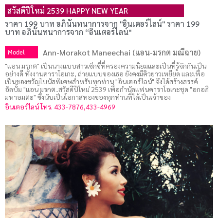
สวัสดีปีใหม่ 2539 HAPPY NEW YEAR
ราคา 199 บาท อภินันทนาการจาก "อินเตอร์ไลน์" ราคา 199
บาท อภินันทนาการจาก “อินเตอร์ไลน์"
Model
Ann-Morakot Maneechai (แอน-มรกต มณีฉาย)
"แอน มรกต" เป็นนางแบบสาวเซ็กซี่ที่ครองความนิยมและเป็นที่รู้จักกันเป็น
อย่างดี ทั้งงานคาราโอเกะ, ถ่ายแบบของเธอ ยังคงมีคิวยาวเหยียด และเพื่อ
เป็นของขวัญโบนัสพิเศษสําหรับทุกท่าน "อินเตอร์ไลน์" จึงได้สร้างสรรค์
อัลบั้ม "แอน มรกต..สวัสดีปีใหม่ 2539 เพื่อกํานัลแฟนคาราโอเกะชุด "อกอภิ
มหาอมตะ" ซึ่งนับเป็นโอกาสทองของทุกท่านที่ได้เป็นเจ้าของ
อินเตอร์ไลน์ โทร. 433-7876,433-4969