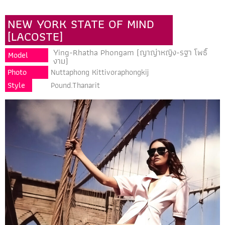
NEW YORK STATE OF MIND
[LACOSTE]
Ying-Rhatha Phongam (ญาญ่าหญิง-รฐา โพธิ์
Model
งาม)
Photo
Nuttaphong Kittivoraphongkij
Style
Pound.Thanarit