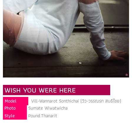
WISH YOU WERE HERE
Model
Vill-Wannarot Sonthichai (วิว-วรรณรท สนธิไชย)
Photo
Sumate Wiwatwicha
Style
Pound.Thanarit