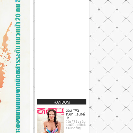
RANDOM
ดิฉัน 792 :
สุษิรา แอนจิลี
นา
ดิฉัน 792 : สุษิรา
แอนจิลีนา เปิดตัว
ครั้งแรกกับชูชี่