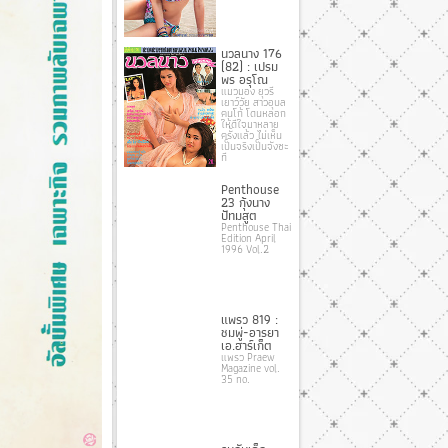
นวลนาง 176
(82) : เปรม
พร อรุโณ
แมวมอง ยุวรี
เยาว์วัย สาวอุบล
คนโก้ โดนหลอก
ให้ดีใจมาหลาย
ครั้งแล้ว ไม่เห็น
เป็นจริงเป็นจังซะ
ที
Penthouse
23 กุ้งนาง
ปัทมสูต
Penthouse Thai
Edition April
1996 Vol.2
แพรว 819 :
ชมพู่-อารยา
เอ.ฮาร์เก็ต
แพรว Praew
Magazine vol.
35 no.