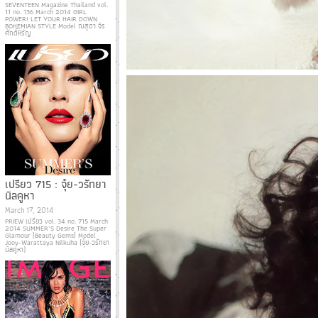
SEVENTEEN Magazine Thailand vol.
11 no. 136 March 2014 GIRL
POWER! LET YOUR HAIR DOWN
BOHEMIAN STYLE Model ณสุดา จิร
ศักดิ์หิรัญ
เปรียว 715 : จุ๋ย-วรัทยา
นิลคูหา
March 17, 2014
PRIEW เปรียว vol. 34 no. 715 March
2014 SUMMER’S Desire The Super
Glamour [Beauty Gems] Model
Jooy-Warattaya Nilkuha (จุ๋ย-วรัทยา
นิลคูหา)