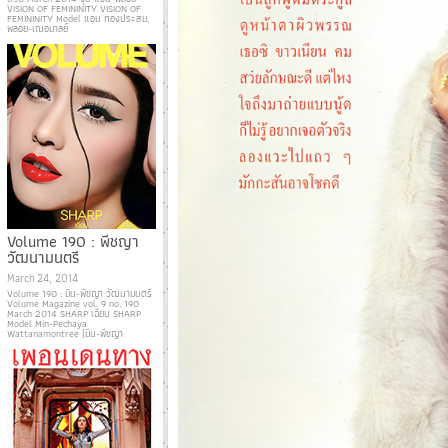
VISION OF FEMININITY VISION OF
FEMININITY Model แอน ทองประสม,
พลอย-เฌอมาลย์
Volume 190 : พีชญา
วัฒนามนตรี
March 24, 2014
Volume 190 : มิน-พีชญา วัฒนามนตรี
Volume Magazine vol. 9 no. 190
March 2014 SHARP เฉียบ SHARP
Model Min-Pechaya
Wattanamontree (มิน-พีชญา