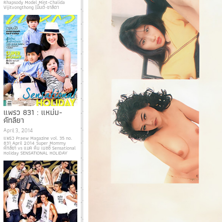
Rhapsody Model Mint-Chalida
Vijitvongthong (มิ้นต์-ชาลิดา
แพรว 831 : แหม่ม-
คัทลียา
April 3, 2014
แพรว Praew Magazine vol. 35 no.
831 April 2014 Super Mommy
คัทลียา vs แมค คิน เนซซี่ Sensational
Holiday SENSATIONAL HOLIDAY