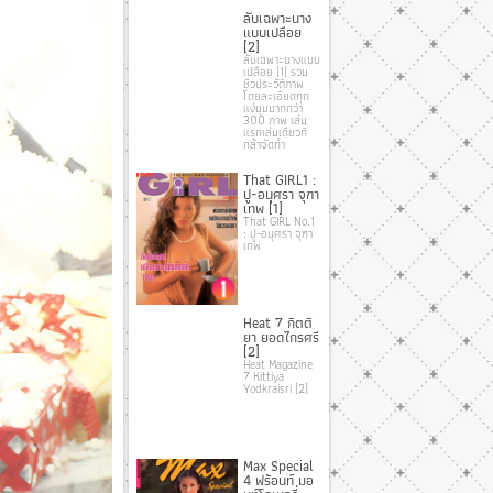
ลับเฉพาะนาง
แบบเปลือย
[2]
ลับเฉพาะนางแบบ
เปลือย [1] รวม
ชีวประวัติภาพ
โดยละเอียดทุก
แง่มุมมากกว่า
300 ภาพ เล่ม
แรกเล่มเดียวที่
กล้าจัดทำ
That GIRL1 :
ปู-อนุศรา จุฑา
เทพ [1]
That GIRL No.1
: ปู-อนุศรา จุฑา
เทพ
Heat 7 กิตติ
ยา ยอดไกรศรี
[2]
Heat Magazine
7 Kittiya
Yodkraisri [2]
Max Special
4 ฟร้อนท์ มอ