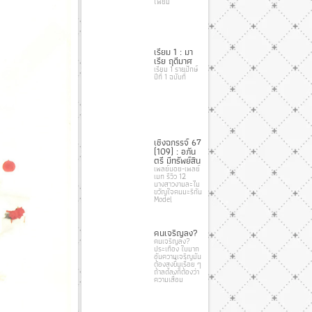
โพยม
เรียม 1 : มา
เรีย ฤดีมาศ
เรียม 1 รายปักษ์
ปีที่ 1 ฉบับที่
เชิงฉกรรจ์ 67
(109) : อภัน
ตรี มีทรัพย์สิน
เพลย์บอย-เพลย์
เมท รีวิว 12
นางสาวงามละไม
ขวัญใจคนมะริกัน
Model
คนเจริญลง?
คนเจริญลง?
ประเทือง ใบมาก
อันความเจริญมัน
ต้องสูงขึ้นเรื่อย ๆ
ถ้าลดลงก็ต้องว่า
ความเสื่อม