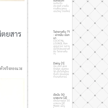
รบกับเจ็ก
รบกับเจ็ก
ประสงค์ บานชื่น
ทางสื่อมวลชน
เช่นวิทยุ โทรทัศน์
นิตยสาร
ไฟกลางคืน 71
: ฝากฝัน นันท
นา
COCKTAIL
LOUNGE ค็อค
เทลเลาจน์ วงการ
นี้มิได้เงียบอย่างที่
คิด ไฟกลางคืน
71
Daisy [1]
ปิยะนันท์ พันธ
อตัวจริงลองแวะ
รักษ์กุล เพิ่งครบ
18 เมื่อไม่กี่เดือน
ที่แล้ว ก่อนนี้เคย
ทํางานที่เลาจน์
อัลบั้ม 30
นวลนาง [2]
อัลบั้มภาพชุด 30
นวลนาง [2]
Model เพ็ญ