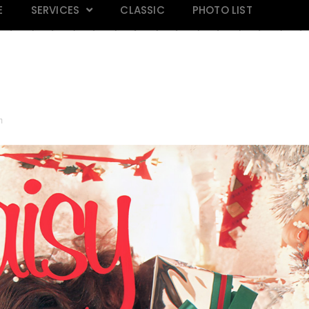
E
SERVICES
CLASSIC
PHOTO LIST
m
AND 118
Mars Magazine 28
Praew 813
IN M
k
Click
Click