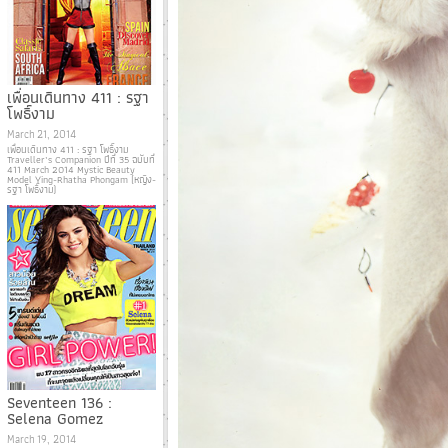
เพื่อนเดินทาง 411 : รฐา
โพธิ์งาม
March 21, 2014
เพื่อนเดินทาง 411 : รฐา โพธิ์งาม
Traveller’s Companion ปีที่ 35 ฉบับที่
411 March 2014 Mystic Beauty
Model Ying-Rhatha Phongam (หญิง-
รฐา โพธิ์งาม)
Seventeen 136 :
Selena Gomez
March 19, 2014