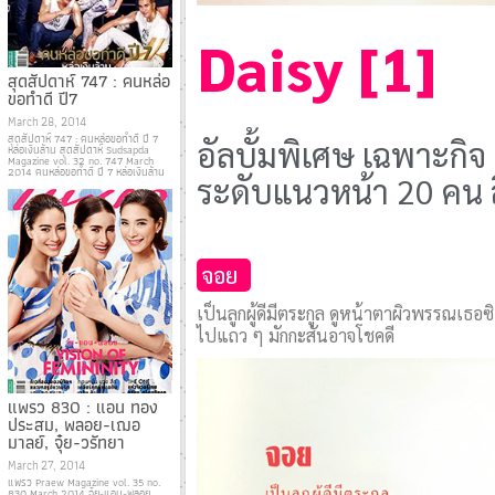
Daisy [1]
สุดสัปดาห์ 747 : คนหล่อ
ขอทำดี ปี7
March 28, 2014
สุดสัปดาห์ 747 : คนหล่อขอทำดี ปี 7
อัลบั้มพิเศษ เฉพาะ
หล่อเงินล้าน สุดสัปดาห์ Sudsapda
Magazine vol. 32 no. 747 March
2014 คนหล่อขอทำดี ปี 7 หล่อเงินล้าน
ระดับแนวหน้า 20 คน ส
จอย
เป็นลูกผู้ดีมีตระกูล ดูหน้าตาผิวพรรณเธอ
ไปแถว ๆ มักกะสันอาจโชคดี
แพรว 830 : แอน ทอง
ประสม, พลอย-เฌอ
มาลย์, จุ๋ย-วรัทยา
March 27, 2014
แพรว Praew Magazine vol. 35 no.
830 March 2014 จุ๋ย-แอน-พลอย