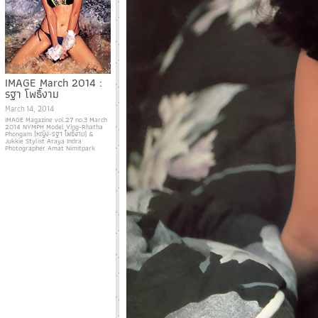
IMAGE March 2014 :
รฐา โพธิ์งาม
March 14, 2014
IMAGE Magazine vol.27 no.3 March
2014 NYMPH Model Ying-Rhatha
Phongam (หญิง-รฐา โพธิ์งาม) &
Jukkie Stylist Araya Indra
Photographer Amat Nimitpark