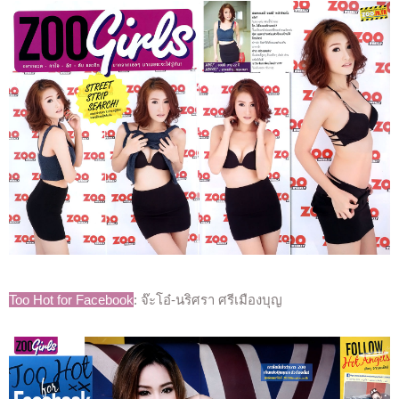
Too Hot for Facebook
: จ๊ะโอ๋-นริศรา ศรีเมืองบุญ