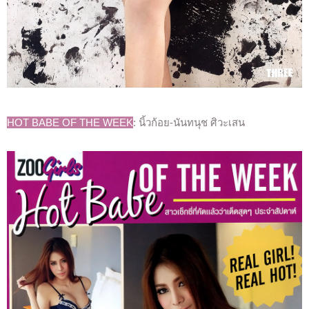
HOT BABE OF THE WEEK
: นิ้วก้อย-นันทนุช ศิวะเสน