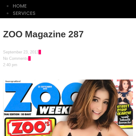
HOME
SERVICES
ลลนา
ZOO Magazine 287
ดิฉัน
พลอย
September 23, 2013
No Comments
แกม
2:40 pm
เพชร
CLASSIC
PHOTO
LIST
HOME
SERVICES