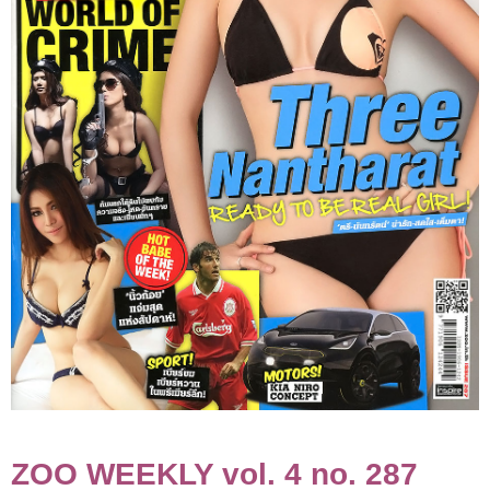
ลลนา
ดิฉัน
พลอย
แกม
เพชร
CLASSIC
PHOTO
LIST
ZOO WEEKLY vol. 4 no. 287