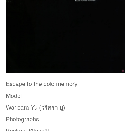
Escape to the gold memory
Model
Warisara Yu (วริศรา ยู)
Photographs
Punkool Sitachitt