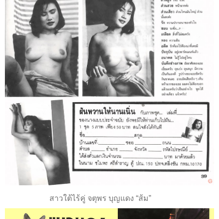
สาวใต้ไร้คู่ จตุพร บุญแดง “ส้ม”
แมวมอง