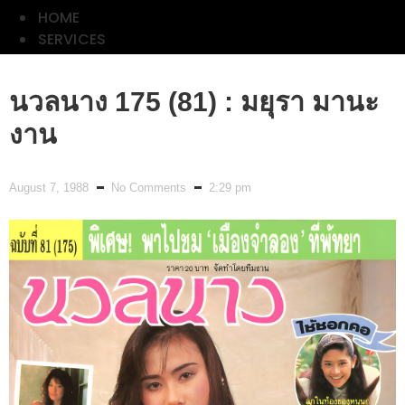
HOME
SERVICES
ลลนา
นวลนาง 175 (81) : มยุรา มานะ
ดิฉัน
งาน
พลอย
แกม
August 7, 1988
No Comments
2:29 pm
เพชร
CLASSIC
PHOTO
LIST
HOME
SERVICES
ลลนา