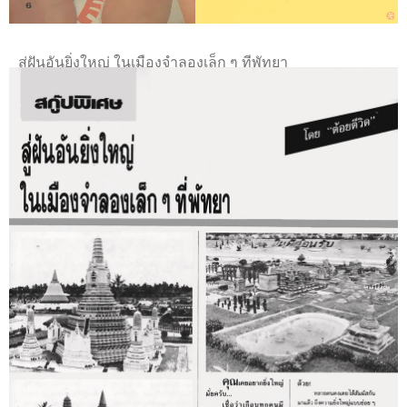
สกู๊ปพิเศษ โดยต้อยตีวิด
สู่ฝันอันยิ่งใหญ่ ในเมืองจําลองเล็ก ๆ ทีพัทยา