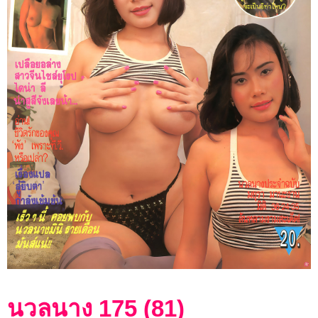
ดิฉัน
พลอย
แกม
เพชร
CLASSIC
PHOTO
LIST
นวลนาง 175 (81)