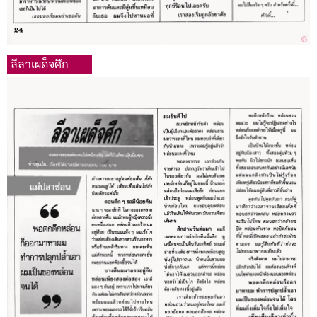
ลีลาเผด็จศึก