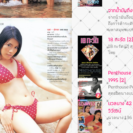
จากน้ํามันถึ
จากน้ํามันถึงปล
ถึงการค้าระด
มหาสมุทรแปซิ
18 กะรัต [2
18 กะรัต [2] ส
ไทย
Penthouse 
1995 [2]
Penthouse Pet
สุดยอดนางแบ
นวลนาง 42 (
วิวัฒน์
นวลนาง 136 (4
3