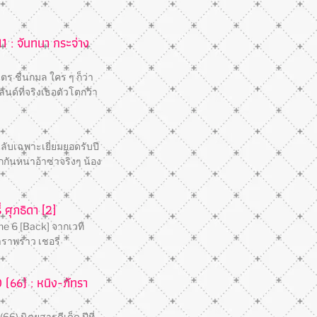
11 : จันทนา กระจ่าง
ร ชื่นกมล ใคร ๆ ก็ว่า
นด์ที่จริงเธอตัวโตกว่า
ลับเฉพาะเยี่ยมยอดรับปี
ักกันหนาอ้าซ่าจริงๆ น้อง
่ ศุภธิดา [2]
e 6 [Back] จากเวที
ราพราว เชอรี่
(66) : หนิง-ภัทรา
6) นิตยสารดีเด็ด ปีที่