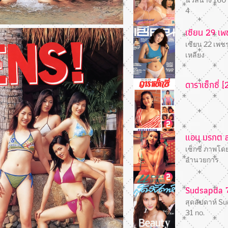
4
เซียน 29 เพช
เซียน 22 เพชร
เหลียง
ดาราเซ็กซี่ [
แอน มรกต สว
เซ็กซี่ ภาพโดย 
อํานวยการ
Sudsapda 
สุดสัปดาห์ S
31 no.