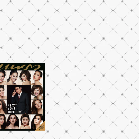
THAILAND
118
Click