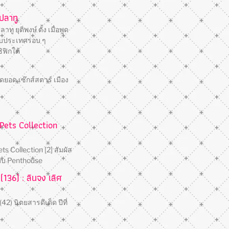
งปลาทู
าทู ยุติพงษ์ ตั้ง เมื่อพูด
ับประเทศรอบ ๆ
ฟิกใต้
]
ุดยอด เซ๊กส์สตาร์ เมือง
Pets Collection
s Collection [2] สัมผัส
บ Penthouse
136) : ลินจง เลิศ
2) นิตยสารดีเด็ด ปีที่