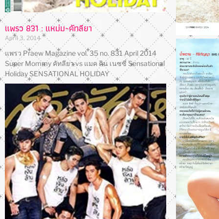
แพรว 831 : แหม่ม-คัทลียา
April 3, 2014
แพรว Praew Magazine vol. 35 no. 831 April 2014
Super Mommy คัทลียา vs แมค คิน เนซซี่ Sensational
Holiday SENSATIONAL HOLIDAY