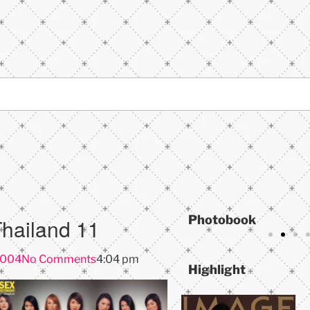
Photobook
hailand 11
2004
No Comments
4:04 pm
Highlight
IN Magazine
IN Maga