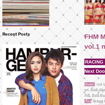
Click
Recent Posts
FHM M
vol.1 
RACING 
Next Doo
Model
: เบส 
พร, มิ้นท์-ณัฐ
ภิณี, มินนี่-ม
เรื่อง
: พิเชฏฐ