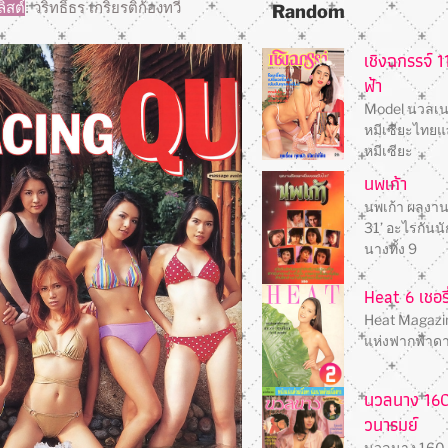
ิสต์
: วริทธิ์ธร เกริยรติก้องทวี
Random
เชิงฉกรรจ์ 1
ฟ้า
Model นวลเนต
หมีเซียะไทยแล
หมีเซียะ
นพเก้า
นพเก้า ผลงาน
31’​ อะไรกันน
นางทั้ง 9
Heat 6 เชอรี
Heat Magazin
แห่งฟากฟ้าดา
นวลนาง 160 
วนารมย์
นวลนาง 160 (6