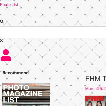
Photo List
Recommend
FHM T
March 25, 
Praew 813