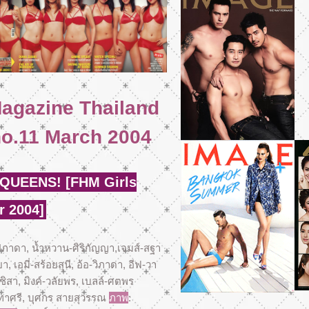
197
194
Click
Click
agazine Thailand
no.11 March 2004
QUEENS! [FHM Girls
r 2004]
ปภาดา, น้ำหวาน-ศิริกัญญา,เจมส์-สฐา
ยา, เอมี่-สร้อยสุนี, อ้อ-วิภาดา, อีฟ-วา
ินชิสา, มิงค์-วลัยพร, เบลล์-ศตพร
 ทาศรี, บุศกร สายสุวรรณ
ภาพ
: