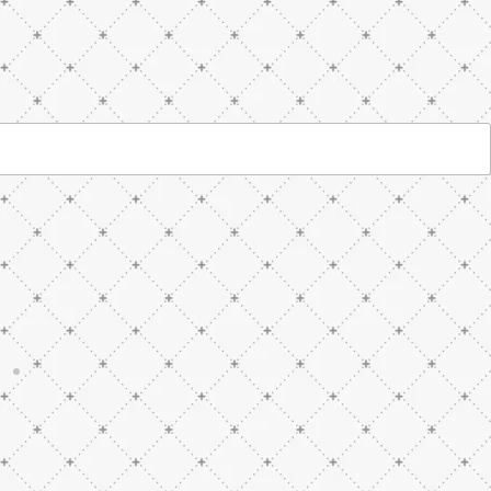
zine
FHM