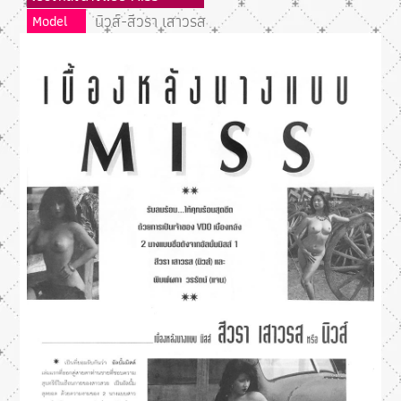
นิวส์-สีวรา เสาวรส
Model