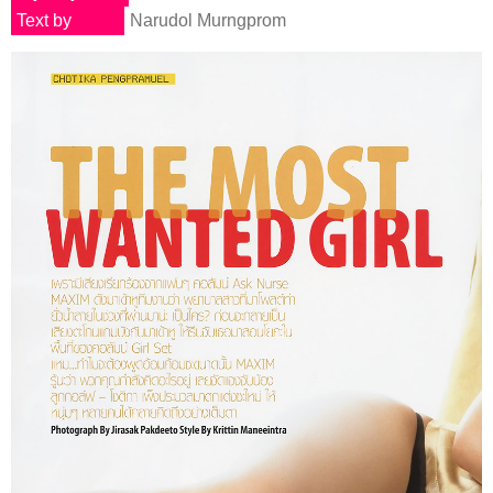
Text by
Narudol Murngprom