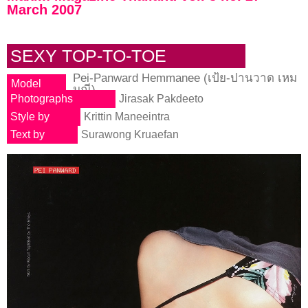
March 2007
SEXY TOP-TO-TOE
Pei-Panward Hemmanee (เป้ย-ปานวาด เหม
Model
มณี)
Photographs
Jirasak Pakdeeto
Style by
Krittin Maneeintra
Text by
Surawong Kruaefan