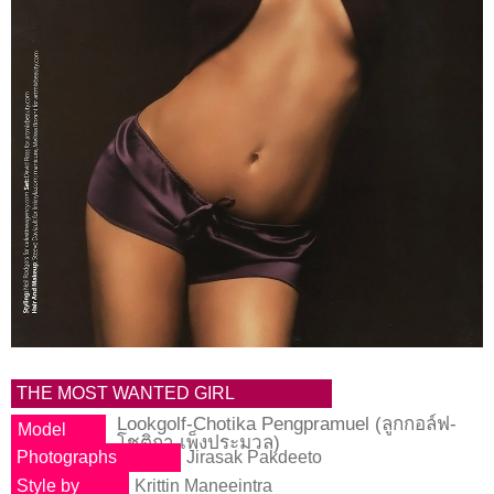
THE MOST WANTED GIRL
Lookgolf-Chotika Pengpramuel (ลูกกอล์ฟ-
Model
โชติกา เพ็งประมวล)
Photographs
Jirasak Pakdeeto
Style by
Krittin Maneeintra