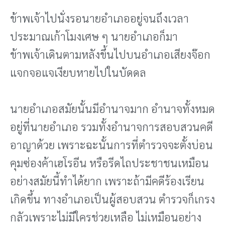
ข้าพเจ้าไปนั่งรอนายอําเภออยู่จนถึงเวลา
ประมาณเก้าโมงเศษ ๆ นายอําเภอก็มา
ข้าพเจ้าเดินตามหลังขึ้นไปบนอําเภอเสียงจ๊อก
แจกจอแจเงียบหายไปในบัดดล
นายอําเภอสมัยนั้นมีอํานาจมาก อํานาจทั้งหมด
อยู่ที่นายอําเภอ รวมทั้งอํานาจการสอบสวนคดี
อาญาด้วย เพราะฉะนั้นการที่ตํารวจจะตั้งบ่อน
คุมซ่องค้าเฮโรอีน หรือรีดไถประชาชนเหมือน
อย่างสมัยนี้ทําได้ยาก เพราะถ้ามีคดีร้องเรียน
เกิดขึ้น ทางอําเภอเป็นผู้สอบสวน ตํารวจก็เกรง
กลัวเพราะไม่มีใครช่วยเหลือ ไม่เหมือนอย่าง