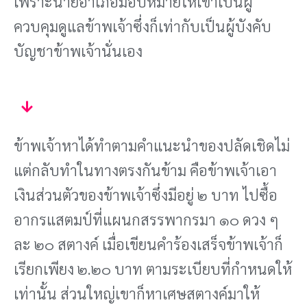
เพราะนายอําเภอมอบหมายให้เขาเป็นผู้
ควบคุมดูแลข้าพเจ้าซึ่งก็เท่ากับเป็นผู้บังคับ
บัญชาข้าพเจ้านั่นเอง
ข้าพเจ้าหาได้ทําตามคําแนะนําของปลัดเชิดไม่
แต่กลับทําในทางตรงกันข้าม คือข้าพเจ้าเอา
เงินส่วนตัวของข้าพเจ้าซึ่งมีอยู่ ๒ บาท ไปซื้อ
อากรแสตมป์ที่แผนกสรรพากรมา ๑๐ ดวง ๆ
ละ ๒๐ สตางค์ เมื่อเขียนคําร้องเสร็จข้าพเจ้าก็
เรียกเพียง ๒.๒๐ บาท ตามระเบียบที่กําหนดให้
เท่านั้น ส่วนใหญ่เขาก็หาเศษสตางค์มาให้