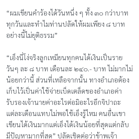
“ผมเขียนคําร้องได้วันหนึ่ง ๆ ทั้ง ๓๐ กว่าบาท
ทุกวันและทําไมท่านปลัดให้ผมเพียง ๘ บาท
อย่างนี้ไม่ยุติธรรม”
“เอ็งนี่โง่จริงลูกเหมียนทุกคนได้เงินเป็นราย
วันๆ ละ ๘ บาท เดือนละ ๒๔๐.- บาท ไม่มากไม่
น้อยกว่านี้ ส่วนที่เหลือจากนั้น ทางอําเภอต้อง
เก็บไว้เป็นค่าใช้จ่ายเบ็ดเตล็ดของอําเภอค่า
รับรองเจ้านายค่าอะไรต่อมิอะไรอีกจิปาถะ
แต่ละเดือนแทบไม่พอใช้เอ็งรู้ไหม คนอื่นเขา
เขียนได้เงินมากแต่เอ็งได้เงินน้อยที่สุดแต่กลับ
มีปัญหามากที่สุด” ปลัดเชิดต่อว่าข้าพเจ้า