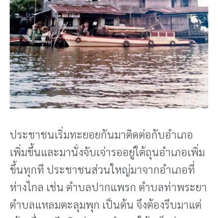
ประชาชนเริ่มทะยอยกันมาติดต่อกับอําเภอ
เพิ่มขึ้นและมานั่งจับเจ่ารออยู่ใต้ถุนอําเภอเพิ่ม
ขึ้นทุกที ประชาชนส่วนใหญ่มาจากอําเภอที่
ห่างไกล เช่น ตําบลปากแพรก ตําบลท่าพระยา
ตําบลแหลมตะลุมพุก เป็นต้น จึงต้องรีบมาแต่