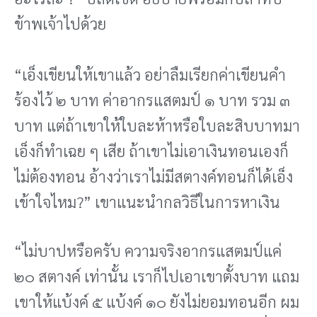
ข้าพเจ้าไปด้วย
“เอ็งเขียนให้เขาแล้ว อย่าลืมเรียกค่าเขียนคํา
ร้องไว้ ๒ บาท ค่าอากรแสตมป์ ๑ บาท รวม ๓
บาท แต่ถ้าเขาให้ใบละห้าหรือใบละสิบบาทมา
เอ็งก็ทําเฉย ๆ เสีย ถ้าเขาไม่เอาเงินทอนเองก็
ไม่ต้องทอน อ้างว่าเราไม่มีสตางค์ทอนก็ได้เอ็ง
เข้าใจไหม?” เขาแนะนํากลวิธีในการหาเงิน
“ไม่บาปหรือครับ ความจริงอากรแสตมป์แค่
๒๐ สตางค์ เท่านั้น เราก็ไปเอาเขาตั้งบาท แถม
เขาให้แบ้งค์ ๕ แบ้งค์ ๑๐ ยังไม่ยอมทอนอีก ผม