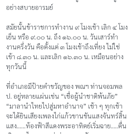
อย่างสบายอารมย์
สมัยนั้นข้าราชการทํางาน ๙ โมงเช้า เลิก ๔ โมง
เย็น หรือ ๙.๐๐ น. ถึง ๑๖.๐๐ น. วันเสาร์ทํา
งานครึ่งวัน คือตั้งแต่ ๓ โมงเช้าถึงเที่ยง ไม่ใช่
เข้า ๘.๓๐ น. และเลิก ๑๖.๓๐ น. เหมือนอย่าง
ทุกวันนี้
ที่อําเภอมีป้ายคําขวัญของ พณฯ ท่านจอมพล
ป. อยู่หลายแผ่นเช่น “เชื่อผู้นําชาติพ้นภัย”
“มาลานําไทยไปสู่มหาอํานาจ” เช้า ๆ ทุกเช้า
จะได้ยินเสียงเพลงไก่แก้วขานขันแสงจันทร์สิ้น
แสง……ท้องฟ้าสีแดงพระอาทิตย์เริ่มฉาย…..ตื่น