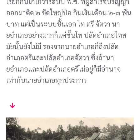
เรียกกันโก้โก้ว่าระบบ พี.ซี. ที่ผู้สําเร็จปริญญา
ออกมาติด ๒ ขีดใหญ่ป๋อ กินเงินเดือน ๒-๓ พัน
บาท แต่เป็นระบบชั้นเอก โท ตรี จัตวา นา
ยอําเภออย่างมากก็แค่ชั้นโท ปลัดอําเภอโทส
มัยนั้นยังไม่มี รองจากนายอําเภอก็ถึงปลัด
อําเภอตรีและปลัดอําเภอจัตวา ซึ่งถ้านา
ยอําเภอและปลัดอําเภอตรีไม่อยู่ก็มีอํานาจ
เท่ากับนายอําเภอทุกประการ