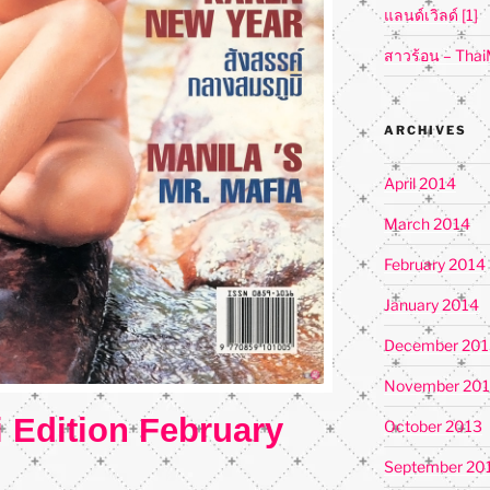
แลนด์เวิลด์ [1]
สาวร้อน – Tha
ARCHIVES
April 2014
March 2014
February 2014
January 2014
December 201
November 20
 Edition February
October 2013
September 20