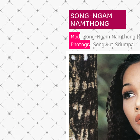
SONG-NGAM
NAMTHONG
Model
Song-Ngam Namthong (อ
Photographs
Songwut Sriumpai