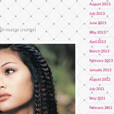
August 2013
July 2013
June 2013
ิ๊ด-ทรงงาม นามทอง)
May 2013
April 2013
March 2013
February 2013
January 2013
August 2012
July 2011
May 2011
February 2011