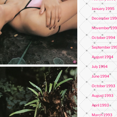
January 1995
December 199
November 19
October 1994
September 19
August 1994
July 1994
June 1994
October 1993
August 1993
April 1993
March 1993