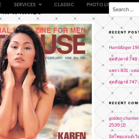
E
SERVICES
CLASSIC
PHOTO LIST
งาม นามทอง
RECENT POS
Hamburger 190 
สุดสัปดาห์ 748 
แพรว 831 : แหม่
สุดสัปดาห์ 747 
RECENT CO
golden chantere
2539 [2]
มิสไทยแลนด์เวิ