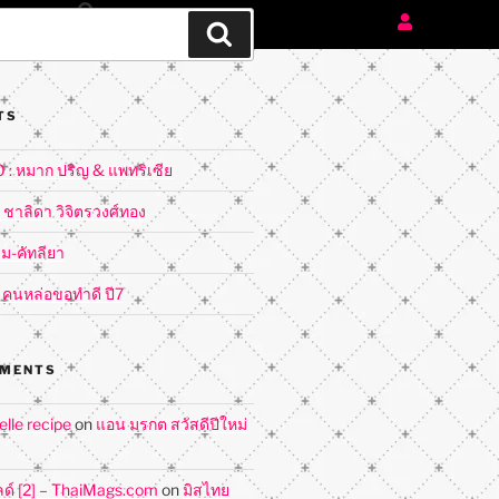
TS
: หมาก ปริญ & แพทริเซีย
: ชาลิดา วิจิตรวงศ์ทอง
ม-คัทลียา
: คนหล่อขอทำดี ปี7
MMENTS
lle recipe
on
แอน มรกต สวัสดีปีใหม่
ลด์ [2] – ThaiMags.com
on
มิสไทย