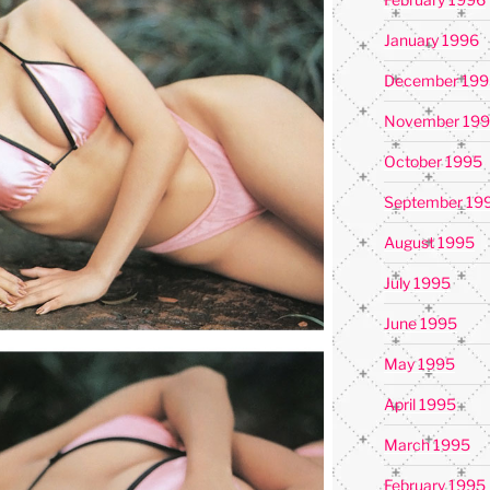
January 1996
December 199
November 19
October 1995
September 19
August 1995
July 1995
June 1995
May 1995
April 1995
March 1995
February 1995