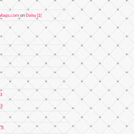
iMags.com
on
Daisy [1]
3
13
13