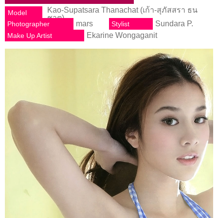
Kao-Supatsara Thanachat (เก้า-สุภัสสรา ธน
Model
ชาต)
mars
Sundara P.
Photographer
Stylist
Ekarine Wongaganit
Make Up Artist