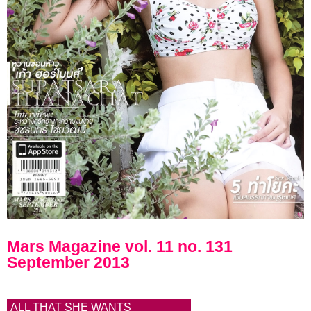
ลลนา
ดิฉัน
พลอย
แกม
เพชร
CLASSIC
PHOTO
LIST
Mars Magazine vol. 11 no. 131
September 2013
ALL THAT SHE WANTS