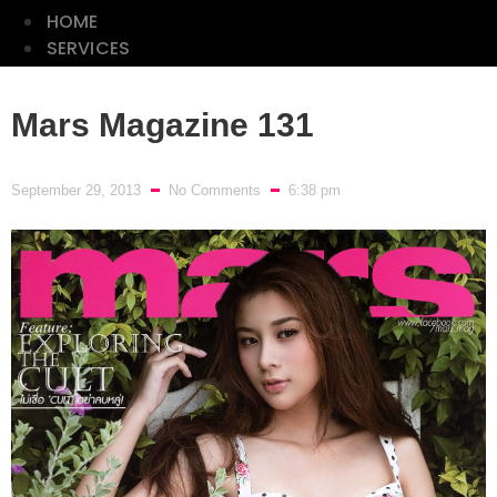
HOME
SERVICES
ลลนา
Mars Magazine 131
ดิฉัน
พลอย
September 29, 2013
No Comments
6:38 pm
แกม
เพชร
CLASSIC
PHOTO
LIST
HOME
SERVICES