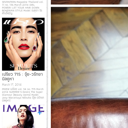
SEVENTEEN Magazine Thailand vol.
11 no. 136 March 2014 GIRL
POWER! LET YOUR HAIR DOWN
BOHEMIAN STYLE Model ณสุดา จิร
ศักดิ์หิรัญ
เปรียว 715 : จุ๋ย-วรัทยา
นิลคูหา
March 17, 2014
PRIEW เปรียว vol. 34 no. 715 March
2014 SUMMER’S Desire The Super
Glamour [Beauty Gems] Model
Jooy-Warattaya Nilkuha (จุ๋ย-วรัทยา
นิลคูหา)