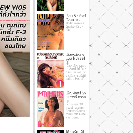
เรียม 5 : ทิพย์
อังศนาพร
Model เพียงพิศ
วันเพ็ญ เรียม •
เริม
เบื้องหลังนาง
แบบ (เปลือย)
[1]
เบื้องหลังนางแบบ
(เปลือย) [1] โมเด
อร์นแมน เพื่อชาย
ชาตรีและสตรีผู้มี
รสนิยม Model
เพ็ญพักตร์ 29
: แวววลี อรรถ
ยา
เพ็ญพักตร์ 29 :
แวววลี อรรถยา
นิตยสารเพื่อความ
งามแห่งสรีระและ
สาระบันเทิง
18 กะรัต [2]