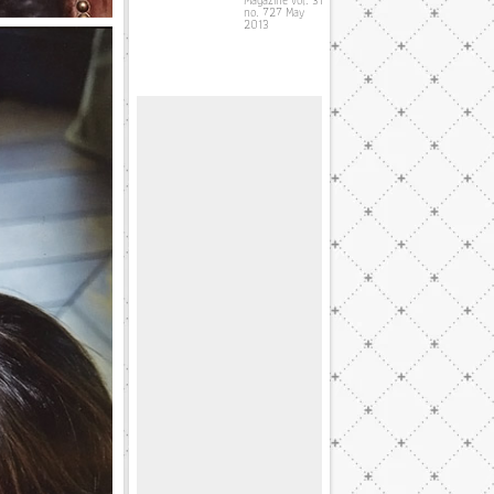
no. 727 May
2013