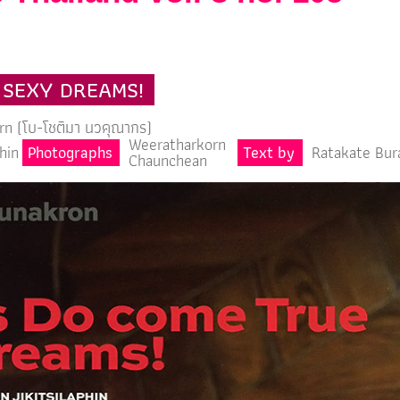
 SEXY DREAMS!
 (โบ-โชติมา นวคุณากร)
Weeratharkorn
phin
Photographs
Text by
Ratakate Bur
Chaunchean