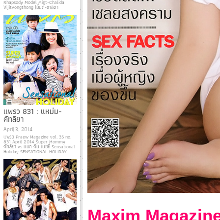
Rhapsody Model Mint-Chalida
Vijitvongthong (มิ้นต์-ชาลิดา
แพรว 831 : แหม่ม-
คัทลียา
April 3, 2014
แพรว Praew Magazine vol. 35 no.
831 April 2014 Super Mommy
คัทลียา vs แมค คิน เนซซี่ Sensational
Holiday SENSATIONAL HOLIDAY
Maxim Magazine 