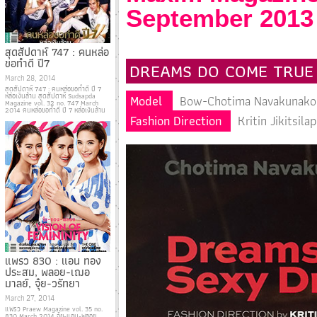
September 2013
สุดสัปดาห์ 747 : คนหล่อ
ขอทำดี ปี7
DREAMS DO COME TRUE
March 28, 2014
สุดสัปดาห์ 747 : คนหล่อขอทำดี ปี 7
หล่อเงินล้าน สุดสัปดาห์ Sudsapda
Model
Bow-Chotima Navakunakorn
Magazine vol. 32 no. 747 March
2014 คนหล่อขอทำดี ปี 7 หล่อเงินล้าน
Fashion Direction
Kritin Jikitsila
แพรว 830 : แอน ทอง
ประสม, พลอย-เฌอ
มาลย์, จุ๋ย-วรัทยา
March 27, 2014
แพรว Praew Magazine vol. 35 no.
830 March 2014 จุ๋ย-แอน-พลอย