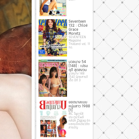
Seventeen
132 : Chloë
Grace
Moretz
SEVENTEEN
Magazine
Thailand vol. 11
no.
นวลนาง 54
(148) : เปรม
ฤดี สุดสงวน
นวลนาง 148
(54) นิตยสารดี
เด็ด ปีที่ 3
ยอดนางแบบ
หนุ่มสาว 1988
[1]
IRC ไออาร์ซี
ประตูน้ำโพลี
คลีนิค Zigzag ชิก
แซคแช็คเดียวติด
สารบัญ