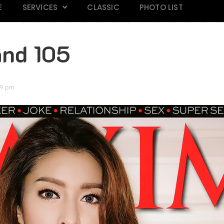
E
SERVICES
CLASSIC
PHOTO LIST
and 105
09 pm
IN Magazine 197
IN Magazine 194
FHM 
Click
Click