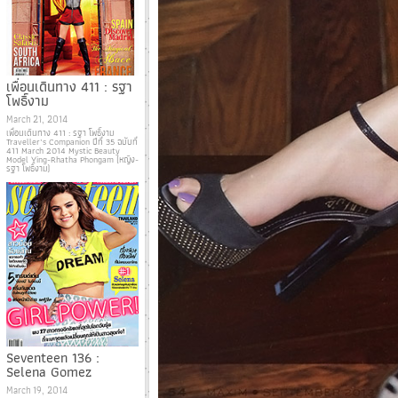
เพื่อนเดินทาง 411 : รฐา
โพธิ์งาม
March 21, 2014
เพื่อนเดินทาง 411 : รฐา โพธิ์งาม
Traveller’s Companion ปีที่ 35 ฉบับที่
411 March 2014 Mystic Beauty
Model Ying-Rhatha Phongam (หญิง-
รฐา โพธิ์งาม)
Seventeen 136 :
Selena Gomez
March 19, 2014