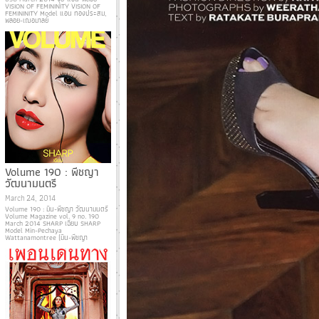
VISION OF FEMININITY VISION OF
FEMININITY Model แอน ทองประสม,
พลอย-เฌอมาลย์
Volume 190 : พีชญา
วัฒนามนตรี
March 24, 2014
Volume 190 : มิน-พีชญา วัฒนามนตรี
Volume Magazine vol. 9 no. 190
March 2014 SHARP เฉียบ SHARP
Model Min-Pechaya
Wattanamontree (มิน-พีชญา