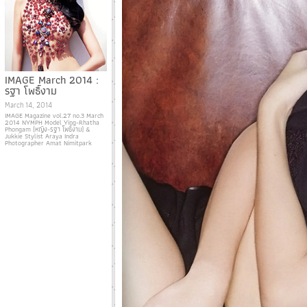
IMAGE March 2014 :
รฐา โพธิ์งาม
March 14, 2014
IMAGE Magazine vol.27 no.3 March
2014 NYMPH Model Ying-Rhatha
Phongam (หญิง-รฐา โพธิ์งาม) &
Jukkie Stylist Araya Indra
Photographer Amat Nimitpark