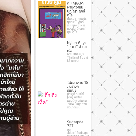
ตะเกียงเจ้า
พายุดวงนั้น –
ปัญญา ฤกษ์
อุไร
ปัญญา ฤกษ์อุไร
ชุดทางไปสู่จวน
ตะเกียงเจ้าพายุ
ดวงนั้น ปัญญา
ฤกษ์อุไร
Nylon Guys
1 : มาริโอ้ เมา
เร่อ
NYLONGuys
Thailand 1 : มาริ
โอ้ เมาเร่อ
ไฟกลางคืน 15
: ปรางค์
รมณีย์
ปรางค์ รมณีย์
(ติ๊ก) มิสไทย
แลนด์เพนท์เฮาส์
1984 ข้อมูลส่วน
ตัวนางแบบ
Sudsapda
727
สุด
สัปดาห์ Sudsapda
Magazine vol. 31