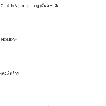
halida Vijitvongthong (มิ้นต์-ชาลิดา
AL HOLIDAY
หล่อเงินล้าน