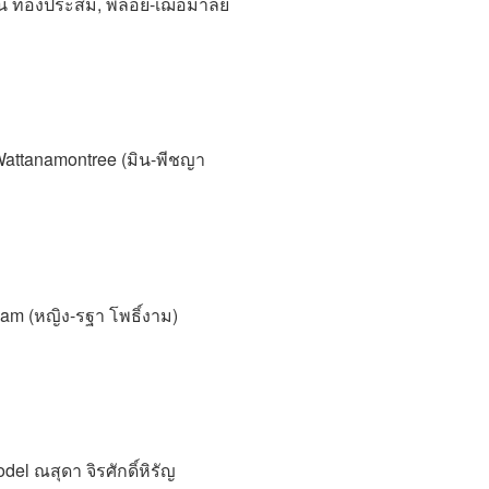
อน ทองประสม, พลอย-เฌอมาลย์
attanamontree (มิน-พีชญา
gam (หญิง-รฐา โพธิ์งาม)
ณสุดา จิรศักดิ์หิรัญ