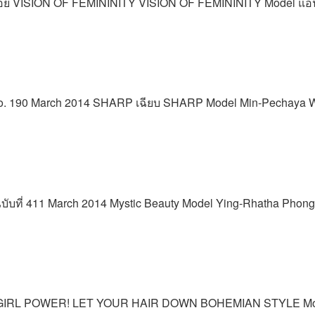
-พลอย VISION OF FEMININITY VISION OF FEMININITY Model แ
 no. 190 March 2014 SHARP เฉียบ SHARP Model Min-Pechaya W
35 ฉบับที่ 411 March 2014 Mystic Beauty Model Ying-Rhatha Phon
4 GIRL POWER! LET YOUR HAIR DOWN BOHEMIAN STYLE Model 