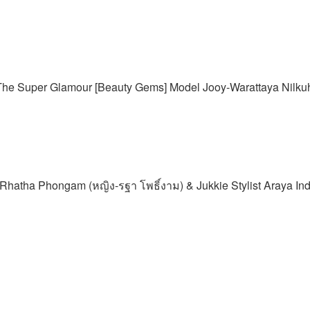
e Super Glamour [Beauty Gems] Model Jooy-Warattaya Nilkuha 
tha Phongam (หญิง-รฐา โพธิ์งาม) & Jukkie Stylist Araya Ind