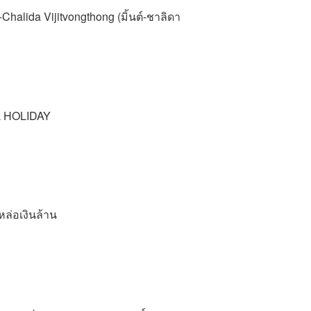
halida Vijitvongthong (มิ้นต์-ชาลิดา
AL HOLIDAY
หล่อเงินล้าน