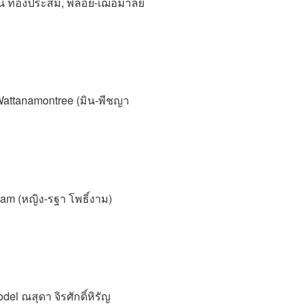
อน ทองประสม, พลอย-เฌอมาลย์
attanamontree (มิน-พีชญา
gam (หญิง-รฐา โพธิ์งาม)
ณสุดา จิรศักดิ์หิรัญ