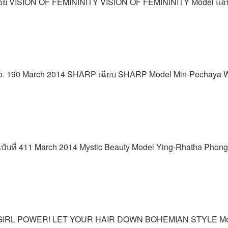
-พลอย VISION OF FEMININITY VISION OF FEMININITY Model แ
 no. 190 March 2014 SHARP เฉียบ SHARP Model Min-Pechaya W
35 ฉบับที่ 411 March 2014 Mystic Beauty Model Ying-Rhatha Phon
4 GIRL POWER! LET YOUR HAIR DOWN BOHEMIAN STYLE Model 