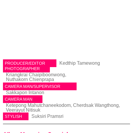
Kedthip Tamewong
PRODUCER/EDITOR
PHOTOGRAPHER
Kriangkrai Chaipiboonwong,
Nuthakorn Chienprapa
CAMERA MAN/SUPERVISOR
Sakkapon Intanon
CAMERA MAN
Ketepong Mahutchaneekodom, Cherdsak Wangthong,
Veerayut Nitisuk
Suksiri Pramsri
STYLISH