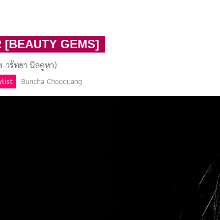
 [BEAUTY GEMS]
ย-วรัทยา นิลคูหา)
ylist
Buncha Chooduang