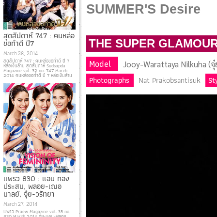
SUMMER'S Desire
สุดสัปดาห์ 747 : คนหล่อ
THE SUPER GLAMOUR
ขอทำดี ปี7
March 28, 2014
สุดสัปดาห์ 747 : คนหล่อขอทำดี ปี 7
Model
Jooy-Warattaya Nilkuha (จุ๋
หล่อเงินล้าน สุดสัปดาห์ Sudsapda
Magazine vol. 32 no. 747 March
2014 คนหล่อขอทำดี ปี 7 หล่อเงินล้าน
Photographs
Nat Prakobsantisuk
St
แพรว 830 : แอน ทอง
ประสม, พลอย-เฌอ
มาลย์, จุ๋ย-วรัทยา
March 27, 2014
แพรว Praew Magazine vol. 35 no.
830 March 2014 จุ๋ย-แอน-พลอย