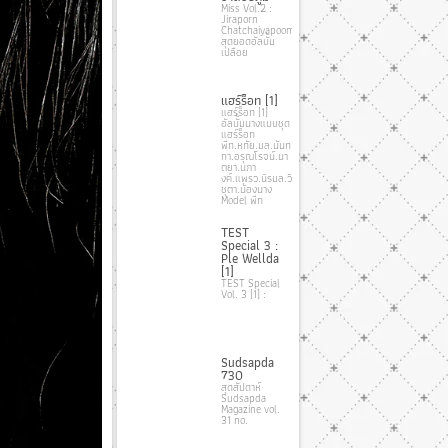
Miss Vol.2 :
Jiraporn
Chatchaiyapoom
สุดยอดอัลบั้ม
เปลือย
แฮร์ร็อท [1]
แฮร์ร็อท [1]
อัลบั้มนางแบบชุด
แฮร์ร็อท
พีท.หทัย.มล.นันท
กา.อรุณโรจน์.นา
ตยา.นภา
งค์.แพรว.นิรมล.วิ
ชุตา.น้องนาง
Model พีท
TEST
Special 3 :
Ple Wellda
[1]
TEST Special
Vol. 3 [1] :
Sudsapda
730
สุดสัปดาห์
Sudsapda
Magazine vol.
31 no.