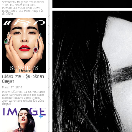
SEVENTEEN Magazine Thailand vol.
11 no. 136 March 2014 GIRL
POWER! LET YOUR HAIR DOWN
BOHEMIAN STYLE Model ณสุดา จิร
ศักดิ์หิรัญ
เปรียว 715 : จุ๋ย-วรัทยา
นิลคูหา
March 17, 2014
PRIEW เปรียว vol. 34 no. 715 March
2014 SUMMER’S Desire The Super
Glamour [Beauty Gems] Model
Jooy-Warattaya Nilkuha (จุ๋ย-วรัทยา
นิลคูหา)