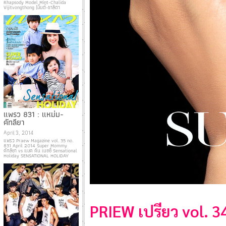
Rhapsody Model Mint-Chalida
Vijitvongthong (มิ้นต์-ชาลิดา
แพรว 831 : แหม่ม-
คัทลียา
April 3, 2014
แพรว Praew Magazine vol. 35 no.
831 April 2014 Super Mommy
คัทลียา vs แมค คิน เนซซี่ Sensational
Holiday SENSATIONAL HOLIDAY
PRIEW เปรียว vol. 3