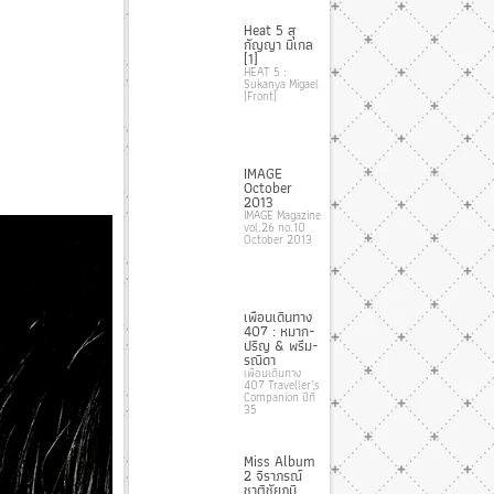
Heat 5 สุ
กัญญา มิเกล
[1]
HEAT 5 :
Sukanya Migael
[Front]
IMAGE
October
2013
IMAGE Magazine
vol.26 no.10
October 2013
เพื่อนเดินทาง
407 : หมาก-
ปริญ & พรีม-
รณิดา
เพื่อนเดินทาง
407 Traveller’s
Companion ปีที่
35
Miss Album
2 จิราภรณ์
ชาติชัยภูมิ