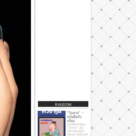
RANDOM
“โอฬาร” –
หนังสือหัว
เตียง
หนังสือหัวเตียง
“โอฬาร” เมื่อ
เดือนก่อนมีนัก
เขียนชาวฝรั่งเศส