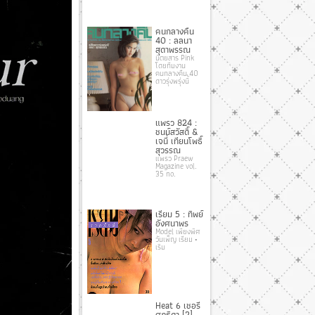
คนกลางคืน
40 : ลลนา
สุดาพรรณ
นิตยสาร Pink
โดยทีมงาน
คนกลางคืน 40
ดาวรุ่งพรุ่งนี้
แพรว 824 :
ชนม์สวัสดิ์ &
เจนี่ เทียนโพธิ์
สุวรรณ
แพรว Praew
Magazine vol.
35 no.
เรียม 5 : ทิพย์
อังศนาพร
Model เพียงพิศ
วันเพ็ญ เรียม •
เริม
Heat 6 เชอรี่
ศุภธิดา [2]