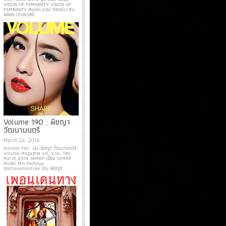
VISION OF FEMININITY VISION OF
FEMININITY Model แอน ทองประสม,
พลอย-เฌอมาลย์
Volume 190 : พีชญา
วัฒนามนตรี
March 24, 2014
Volume 190 : มิน-พีชญา วัฒนามนตรี
Volume Magazine vol. 9 no. 190
March 2014 SHARP เฉียบ SHARP
Model Min-Pechaya
Wattanamontree (มิน-พีชญา