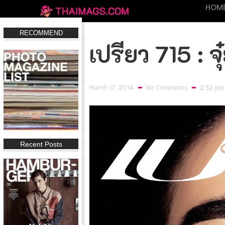
HOM
RECOMMEND
เปรียว 715 : จ
March 17, 2014
No Comments
2:52 pm
Recent Posts
IN Magazine 197
IN Magazine 194
FHM THAIL
Click
Click
Clic