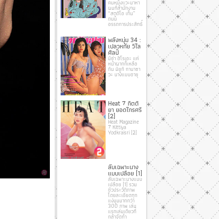
คนหนึ่งแวะมาหา
ผมที่สํานักงาน
“สตูดิโอ เท็น”
ถนน
อรรถการประสิทธิ์
พลังหนุ่ม 34 :
เปลวหทัย วิไล
ศิลป์
มิซ่า ฮิโรเอะ แค่
หน้าผากก็เหลือ
กิน มิยูกิ กานาซา
วะ นางแบบอายุ
Heat 7 กิตติ
ยา ยอดไกรศรี
[2]
Heat Magazine
7 Kittiya
Yodkraisri [2]
ลับเฉพาะนาง
แบบเปลือย [1]
ลับเฉพาะนางแบบ
เปลือย [1] รวม
ชีวประวัติภาพ
โดยละเอียดทุก
แง่มุมมากกว่า
300 ภาพ เล่ม
แรกเล่มเดียวที่
กล้าจัดทำ