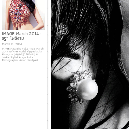
IMAGE March 2014 :
รฐา โพธิ์งาม
March 14, 2014
IMAGE Magazine vol.27 no.3 March
2014 NYMPH Model Ying-Rhatha
Phongam (หญิง-รฐา โพธิ์งาม) &
Jukkie Stylist Araya Indra
Photographer Amat Nimitpark