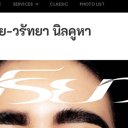
E
SERVICES
CLASSIC
PHOTO LIST
ุ๋ย-วรัทยา นิลคูหา
AND 118
Mars Magazine 28
Praew 813
IN M
k
Click
Click