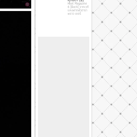
Heat Magazine
6 [Back] จากเวที
แห่งฟากฟ้าดารา
พราว เชอรี่