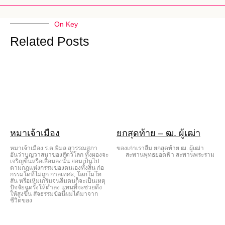
On Key
Related Posts
หมาเจ้าเมือง
ยกสุดท้าย – ฒ. ผู้เฒ่า
หมาเจ้าเมือง ร.ต.พิมล สุวรรณสุภา
ของเก่าเราลืม ยกสุดท้าย ฒ. ผู้เฒ่า
อันว่าบุญวาสนาของสัตว์โลก ทั้งผองจะ
สะพานพุทธยอดฟ้า สะพานพระราม
เจริญขึ้นหรือเสื่อมลงนั้น ย่อมเป็นไป
ตามกฎแห่งกรรมของตนเองทั้งสิ้น ก่อ
กรรมใดที่ไม่ถูก กาลเทศะ, โลภโมโท
สัน หรือเหิมเกริมจนลืมตนก็จะเป็นเหตุ
ปัจจัยฉุดรั้งให้ต่ำลง แทนที่จะช่วยดึง
ให้สูงขึ้น สัจธรรมข้อนี้ผมได้มาจาก
ชีวิตของ