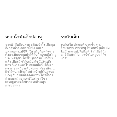
จากน้ํามันถึงปลาทู
รบกับเจ็ก
จากน้ํามันถึงปลาทู ยุติพงษ์ ตั้ง เมื่อพูด
รบกับเจ็ก ประสงค์ บานชื่น ทาง
ถึงการค้าระดับประเทศรอบ ๆ
สื่อมวลชน เช่นวิทยุ โทรทัศน์ (เอ๊ย, ยัง
มหาสมุทรแปซิฟิกใต้ หรือนัยหนึ่งการ
ไม่มี) และหนังสือพิมพ์ ว่า “เชื่อผู้นํา
ตั้งตัวเป็นนายหน้าให้สินค้าผ่านมือไปสู่
ชาติพ้นภัย” “มาลานําไทยสู่มหาอํา
ประเทศคู่ขา ใครไม่รู้จักสิงคโปร์ก็บ้า
นาจ”
แล้ว เมื่อสวัสดีกับเมืองโชนันในอดีต
แล้ว ก็น่าจะเลยไปสัมผัสมือกับโก๊ะจก
ตง ทายาทมือระดับพระกาฬของลีกวน
ยิวไว้หน่อยก็จะดี อย่างน้อยก็ในฐานะ
ของผู้สืบสายเลือดคนแรกที่ได้รับการ
ถ่ายทอดวิทยายุทธ์ในสาขาวิชา
เศรษฐศาสตร์อย่างครบถ้วนทุก
กระบวนท่า