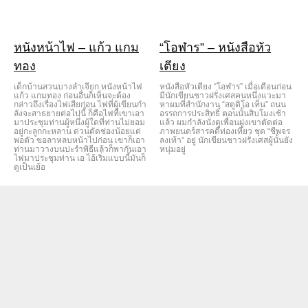
หนังหน้าไฟ – แก้ว แกม
“โอฬาร” – หนังสือหัว
ทอง
เตียง
เด็กบ้านสวนบางลําเจียก หนังหน้าไฟ
หนังสือหัวเตียง “โอฬาร” เมื่อเดือนก่อน
แก้ว แกมทอง ก่อนอื่นก็เห็นจะต้อง
มีนักเขียนชาวฝรั่งเศสคนหนึ่งแวะมา
กล่าวถึงเรื่องไฟเสียก่อน ไฟที่ผู้เขียนกํา
หาผมที่สํานักงาน “สตูดิโอ เท็น” ถนน
ลังจะสาธยายต่อไปนี้ ก็คือไฟที่เขาเอา
อรรถการประสิทธิ์ ตอนนั้นสิบโมงเช้า
มาประชุมท่านผู้หนึ่งผู้ใดที่ท่านไม่ยอม
แล้ว ผมกําลังนั่งดูเพื่อนฝูงเขาตัดต่อ
อยู่กะลูกกะหลาน ด่วนตัดช่องน้อยแต่
ภาพยนตร์สารคดีท่องเที่ยว ชุด “ชีพจร
พอตัว ขอลาหลบหน้าไปก่อน เขาก็เอา
ลงเท้า” อยู่ นักเขียนชาวฝรั่งเศสผู้นั้นยัง
ท่านมาวางบนปะรําพิธีแล้วก็พากันเอา
หนุ่มอยู่
ไฟมาประชุมท่าน เอ ไอ้เริ่มแบบนี้มันก็
ดูเป็นเย้อ