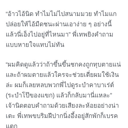
“อ้าวไอ้นิด ทําไมไม่ไปสนามมวย ทําไมแก
ปล่อยให้ไอ้มืดชนะผ่านเอาง่าย ๆ อย่างนี้
แล้วนี่เอ็งไปอยู่ที่ไหนมา” พี่เทพยิงคําถาม
แบบหายใจแทบไม่ทัน
“ผมคิดดูแล้วว่าถ้าขึ้นขึ้นชกคงถูกทุบตายแน่
และถ้าผมตายแล้วใครจะช่วยเตี่ยผมใช้เงิน
ล่ะ ผมก็เลยหลบพวกพี่ไปดูระบำคาบาเร่ต์
(ระบำโป๊ของแขก) แล้วก็กลับมานี่แหละ”
เจ้านิดตอบคําถามด้วยเสียงละห้อยอย่างน่า
เตะ พี่เทพขบริมฝีปากนิ่งอึ้งอยู่สักพักก็เบรค
แตก