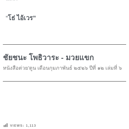
“
โธ่ ไอ้เวร”
ชัยชนะ โพธิวาระ - มวยแขก
หนังสือต่วย'ตูน เดือนกุมภาพันธ์ ๒๕๒๖ ปีที่ ๑๒ เล่มที่ ๖
VIEWS:
1,113