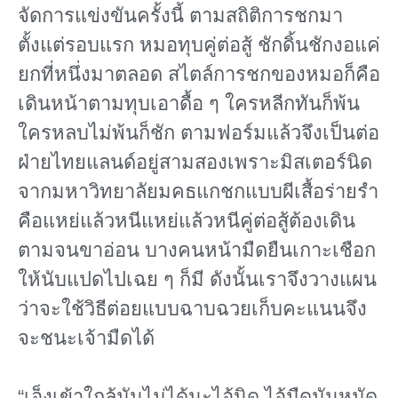
จัดการแข่งขันครั้งนี้ ตามสถิติการชกมา
ตั้งแต่รอบแรก หมอทุบคู่ต่อสู้ ชักดิ้นชักงอแค่
ยกที่หนึ่งมาตลอด สไตล์การชกของหมอก็คือ
เดินหน้าตามทุบเอาดื้อ ๆ ใครหลีกทันก็พ้น
ใครหลบไม่พ้นก็ชัก ตามฟอร์มแล้วจึงเป็นต่อ
ฝ่ายไทยแลนด์อยู่สามสองเพราะมิสเตอร์นิด
จากมหาวิทยาลัยมคธแกชกแบบผีเสื้อร่ายรำ
คือแหย่แล้วหนีแหย่แล้วหนีคู่ต่อสู้ต้องเดิน
ตามจนขาอ่อน บางคนหน้ามืดยืนเกาะเชือก
ให้นับแปดไปเฉย ๆ ก็มี ดังนั้นเราจึงวางแผน
ว่าจะใช้วิธีต่อยแบบฉาบฉวยเก็บคะแนนจึง
จะชนะเจ้ามืดได้
“เอ็งเข้าใกล้มันไม่ได้นะไอ้นิด ไอ้มืดมันหมัด