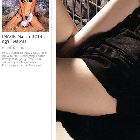
IMAGE March 2014 :
รฐา โพธิ์งาม
March 14, 2014
IMAGE Magazine vol.27 no.3 March
2014 NYMPH Model Ying-Rhatha
Phongam (หญิง-รฐา โพธิ์งาม) &
Jukkie Stylist Araya Indra
Photographer Amat Nimitpark