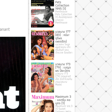
Pets
Collection
1995 [1]
Penthouse
Pets Collection
[1] สัมผัสสุดยอด
นางแบบ
Penthouse
anant
นวลนาง 177
(83) : หนิง-
จุรีพร
เพชรรัตน์
แมวมอง วีรนุช
พุ่มสุวรรณ เด็ก
ดริ๊งคนดี รอบ
จักรวาล ร้อยลีลา
นวลนาง 173
(79) : เบญจ
พร ปิยะมิตร
นวลนาง 173
(79) นิตยสารดี
เด็ด จัดทําโดยทีม
งานนวลนาง
Model
Maximum 3
: แคทรีน คช
บุตร [1]
Maximum Vol.3
[1] Sweet
Sadness Hello