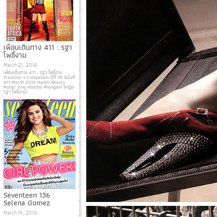
เพื่อนเดินทาง 411 : รฐา
โพธิ์งาม
March 21, 2014
เพื่อนเดินทาง 411 : รฐา โพธิ์งาม
Traveller’s Companion ปีที่ 35 ฉบับที่
411 March 2014 Mystic Beauty
Model Ying-Rhatha Phongam (หญิง-
รฐา โพธิ์งาม)
Seventeen 136 :
Selena Gomez
March 19, 2014