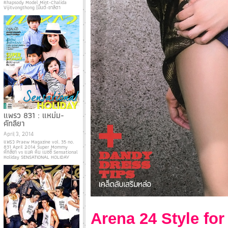
Rhapsody Model Mint-Chalida
Vijitvongthong (มิ้นต์-ชาลิดา
แพรว 831 : แหม่ม-
คัทลียา
April 3, 2014
แพรว Praew Magazine vol. 35 no.
831 April 2014 Super Mommy
คัทลียา vs แมค คิน เนซซี่ Sensational
Holiday SENSATIONAL HOLIDAY
Arena 24 Style fo