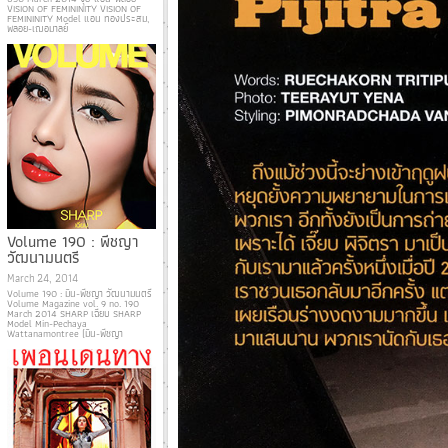
VISION OF FEMININITY VISION OF
FEMININITY Model แอน ทองประสม,
พลอย-เฌอมาลย์
Volume 190 : พีชญา
วัฒนามนตรี
March 24, 2014
Volume 190 : มิน-พีชญา วัฒนามนตรี
Volume Magazine vol. 9 no. 190
March 2014 SHARP เฉียบ SHARP
Model Min-Pechaya
Wattanamontree (มิน-พีชญา