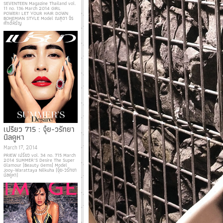
SEVENTEEN Magazine Thailand vol.
11 no. 136 March 2014 GIRL
POWER! LET YOUR HAIR DOWN
BOHEMIAN STYLE Model ณสุดา จิร
ศักดิ์หิรัญ
เปรียว 715 : จุ๋ย-วรัทยา
นิลคูหา
March 17, 2014
PRIEW เปรียว vol. 34 no. 715 March
2014 SUMMER’S Desire The Super
Glamour [Beauty Gems] Model
Jooy-Warattaya Nilkuha (จุ๋ย-วรัทยา
นิลคูหา)