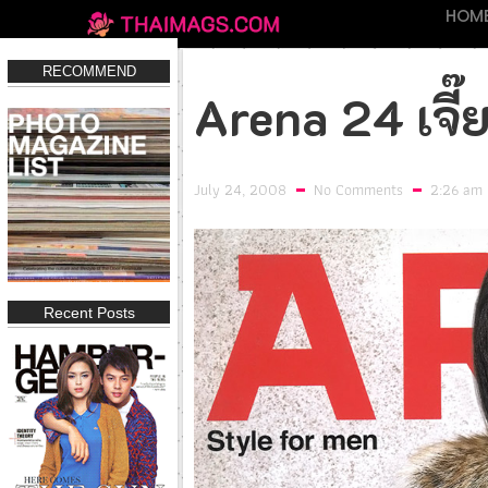
HOM
RECOMMEND
Arena 24 เจี๊
July 24, 2008
No Comments
2:26 am
Recent Posts
IN Magazine 197
IN Magazine 194
FHM THAIL
Click
Click
Clic