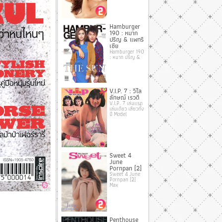
Hamburger
190 : หมาก
ปริญ & แพทริ
เซีย
Hamburger 190
: หมาก ปริญ &
V.I.P. 7 : วิไล
ลักษณ์ เรวดี
V.I.P. 7 เล่มแรก
เล่มเดียว เสียวทั้ง
ปี Model
Sweet 4
June
Pornpan [2]
Sweet 4 June
Pornpan [2]
Max
Penthouse