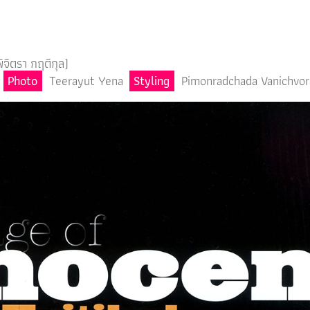
พิจิตรา กฤติกุล)
Photo
Teerayut Yena
Styling
Pimonradchada Vanichvor