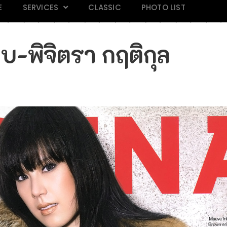
E
SERVICES
CLASSIC
PHOTO LIST
ยบ-พิจิตรา กฤติกุล
AND 118
Mars Magazine 28
Praew 813
IN M
k
Click
Click