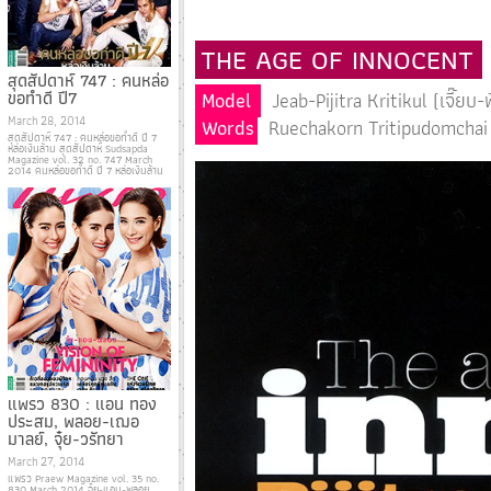
THE AGE OF INNOCENT
สุดสัปดาห์ 747 : คนหล่อ
Model
Jeab-Pijitra Kritikul (เจี๊ยบ-
ขอทำดี ปี7
March 28, 2014
Words
Ruechakorn Tritipudomchai
สุดสัปดาห์ 747 : คนหล่อขอทำดี ปี 7
หล่อเงินล้าน สุดสัปดาห์ Sudsapda
Magazine vol. 32 no. 747 March
2014 คนหล่อขอทำดี ปี 7 หล่อเงินล้าน
แพรว 830 : แอน ทอง
ประสม, พลอย-เฌอ
มาลย์, จุ๋ย-วรัทยา
March 27, 2014
แพรว Praew Magazine vol. 35 no.
830 March 2014 จุ๋ย-แอน-พลอย