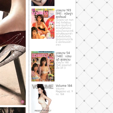
นวลนาง 193
(99) : กนิษฐา
สุดภิรมย์
แมวมอง นก กนก
รัตน์ กิตติพัฒน
พงษ์ ก่อนที่จะมี
สถานที่พักผ่อน
หย่อนใจยามราตรี
อย่างสีลมพลาซ่า
อันลือชื่อติดอัน
ดับทอปเทนทุกวัน
นี้ เมื่อก่อนเหล่า
ดารา
นวลนาง 54
(148) : เปรม
ฤดี สุดสงวน
นวลนาง 148
(54) นิตยสารดี
เด็ด ปีที่ 3
Volume 184
Volume
Magazine vol. 9
no. 184