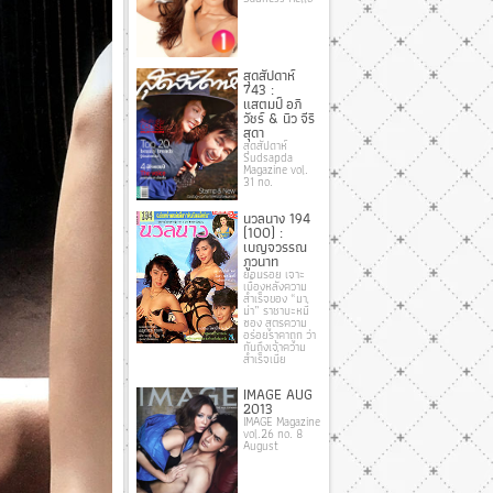
สุดสัปดาห์
743 :
แสตมป์ อภิ
วัชร์ & นิว จีริ
สุดา
สุดสัปดาห์
Sudsapda
Magazine vol.
31 no.
นวลนาง 194
(100) :
เบญจวรรณ
ภูวนาท
ย้อนรอย เจาะ
เบื้องหลังความ
สำเร็จของ “มา
ม่า” ราชาบะหมี่
ซอง สูตรความ
อร่อยราคาถูก ว่า
กันถึงเจ้าความ
สำเร็จเนี่ย
IMAGE AUG
2013
IMAGE Magazine
vol.26 no. 8
August