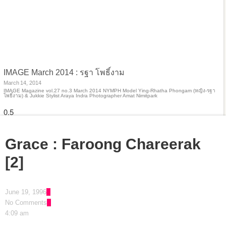
IMAGE March 2014 : รฐา โพธิ์งาม
March 14, 2014
IMAGE Magazine vol.27 no.3 March 2014 NYMPH Model Ying-Rhatha Phongam (หญิง-รฐา
โพธิ์งาม) & Jukkie Stylist Araya Indra Photographer Amat Nimitpark
Grace : Faroong Chareerak
[2]
June 19, 1996
No Comments
4:09 am