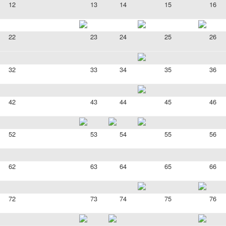
12
13
14
15
16
22
23
24
25
26
32
33
34
35
36
42
43
44
45
46
52
53
54
55
56
62
63
64
65
66
72
73
74
75
76