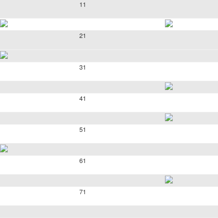
11
21
31
41
51
61
71