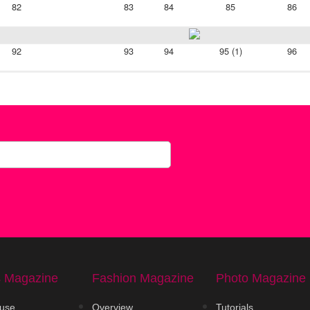
82
83
84
85
86
92
93
94
95 (1)
96
s Magazine
Fashion Magazine
Photo Magazine
use
Overview
Tutorials