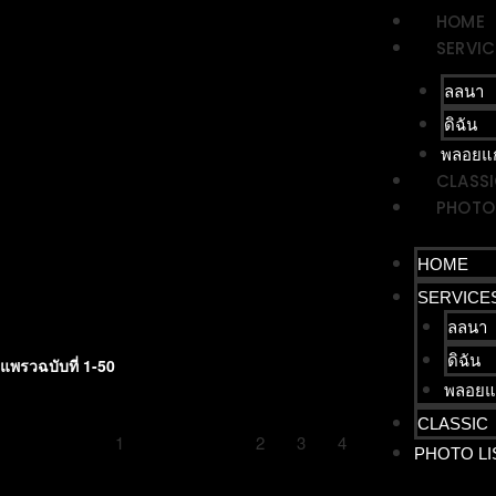
HOME
Total
Total
Total
SERVIC
ลลนา
October 2025
ดิฉัน
ต่อวัน
พลอยแ
CLASS
ค่าใช้จ่าย
IMAGE M
PHOTO 
รวม
จริยา ส
HOME
SERVICE
ลลนา
ดิฉัน
แพรวฉบับที่ 1-50
พลอยแ
CLASSIC
1
2
3
4
PHOTO LI