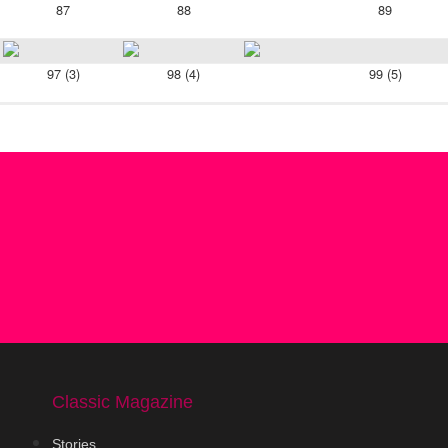
87
88
89
97 (3)
98 (4)
99 (5)
Classic Magazine
Stories