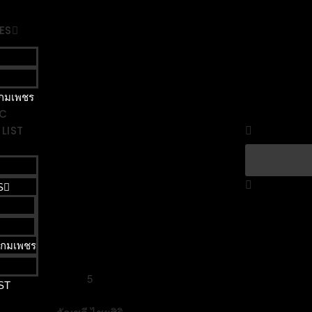
Total
Total
ES
กมเพชร
IC
arch 1993
LIST
รณะคมน์
S
กมเพชร
5
ST