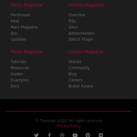
Men's Magazine
Fashion Magazine
Penthouse
Overview
Heat
ดิฉัน
Mars Magazine
ลลนา
Zoo
พลอยแกมเพชร
Updates
Sletch Plugin
Photo Magazine
Classic Magazine
Tutorials
Stories
Resources
Community
Guides
Blog
Examples
Careers
Docs
Brand Assets
© Thaimags 2020 All rights reserved
Privacy Policy