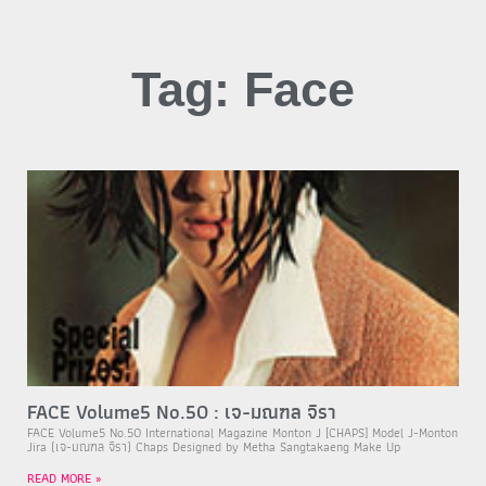
Tag: Face
FACE Volume5 No.50 : เจ-มณฑล จิรา
FACE Volume5 No.50 International Magazine Monton J [CHAPS] Model J-Monton
Jira (เจ-มณฑล จิรา) Chaps Designed by Metha Sangtakaeng Make Up
READ MORE »